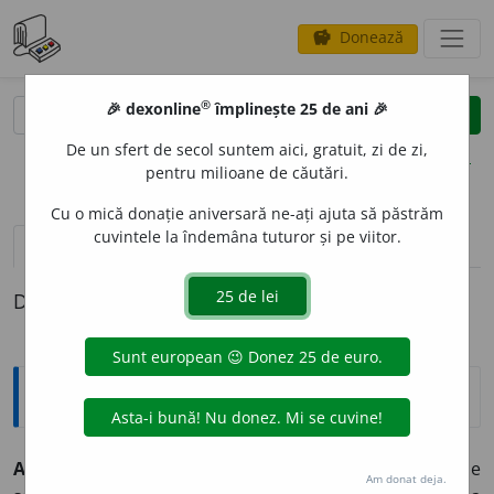
Donează
savings
®
®
🎉 dexonline
împlinește 25 de ani 🎉
caută
clear
search
De un sfert de secol suntem aici, gratuit, zi de zi,
opțiuni
pentru milioane de căutări.
Cu o mică donație aniversară ne-ați ajuta să păstrăm
cuvintele la îndemâna tuturor și pe viitor.
pronunție
(2)
volume_up
definiții (1)
Definiția cu ID-ul 355228:
Explicative DEX
A SUPRIM
A
supr
i
m
tranz.
1)
(posturi, drepturi, legi)
A face
Am donat deja.