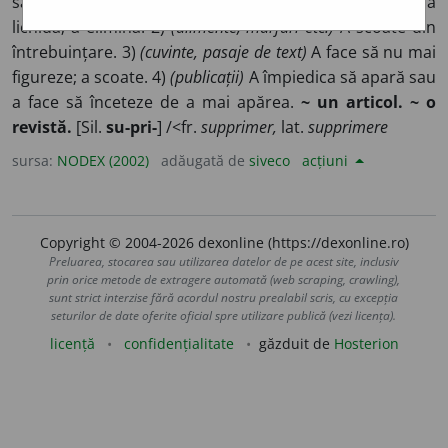
să nu mai existe; a face să nu mai aibă efect legal; a
lichida; a elimina. 2)
(alimente, mărfuri etc.)
A scoate din
întrebuințare. 3)
(cuvinte, pasaje de text)
A face să nu mai
figureze; a scoate. 4)
(publicații)
A împiedica să apară sau
a face să înceteze de a mai apărea.
~ un articol. ~ o
revistă.
[Sil.
su-pri-
] /<fr.
supprimer,
lat.
supprimere
sursa:
NODEX (2002)
adăugată de
siveco
acțiuni
Copyright © 2004-2026 dexonline (https://dexonline.ro)
Preluarea, stocarea sau utilizarea datelor de pe acest site, inclusiv
prin orice metode de extragere automată (web scraping, crawling),
sunt strict interzise fără acordul nostru prealabil scris, cu excepția
seturilor de date oferite oficial spre utilizare publică (vezi licența).
licență
confidențialitate
găzduit de
Hosterion