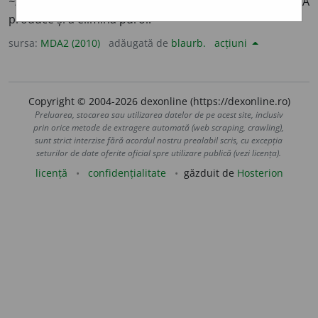
~re
a
ză
/
E:
fr
suppurer
] (
D.
răni, țesuturi, animale
etc.
) A
produce și a elimina puroi.
sursa:
MDA2 (2010)
adăugată de
blaurb.
acțiuni
Copyright © 2004-2026 dexonline (https://dexonline.ro)
Preluarea, stocarea sau utilizarea datelor de pe acest site, inclusiv
prin orice metode de extragere automată (web scraping, crawling),
sunt strict interzise fără acordul nostru prealabil scris, cu excepția
seturilor de date oferite oficial spre utilizare publică (vezi licența).
licență
confidențialitate
găzduit de
Hosterion