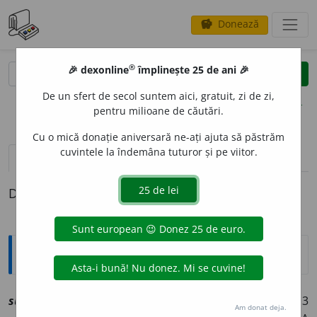
Donează
savings
®
®
🎉 dexonline
împlinește 25 de ani 🎉
caută
clear
search
De un sfert de secol suntem aici, gratuit, zi de zi,
opțiuni
pentru milioane de căutări.
Cu o mică donație aniversară ne-ați ajuta să păstrăm
cuvintele la îndemâna tuturor și pe viitor.
definiții (1)
Definiția cu ID-ul 1242589:
Explicative DEX
r
supur
a
vi
[
At:
TURNESCU, MED. O. P. 58
/18 /
Pzi:
3
Am donat deja.