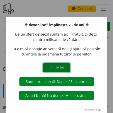
Donează
savings
®
®
🎉 dexonline
împlinește 25 de ani 🎉
caută
clear
search
De un sfert de secol suntem aici, gratuit, zi de zi,
opțiuni
pentru milioane de căutări.
Cu o mică donație aniversară ne-ați ajuta să păstrăm
cuvintele la îndemâna tuturor și pe viitor.
definiții (1)
Definiția cu ID-ul 285698:
Ortografice DOOM
supur
a
vb., ind. prez. 1 sg.
supur
e
z,
3 sg. și pl.
supure
a
ză
Am donat deja.