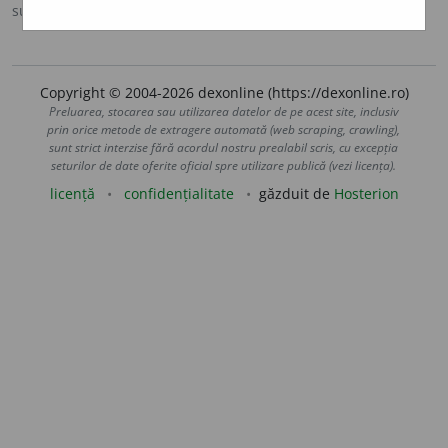
sursa:
Ortografic (2002)
adăugată de
siveco
acțiuni
Copyright © 2004-2026 dexonline (https://dexonline.ro)
Preluarea, stocarea sau utilizarea datelor de pe acest site, inclusiv
prin orice metode de extragere automată (web scraping, crawling),
sunt strict interzise fără acordul nostru prealabil scris, cu excepția
seturilor de date oferite oficial spre utilizare publică (vezi licența).
licență
confidențialitate
găzduit de
Hosterion