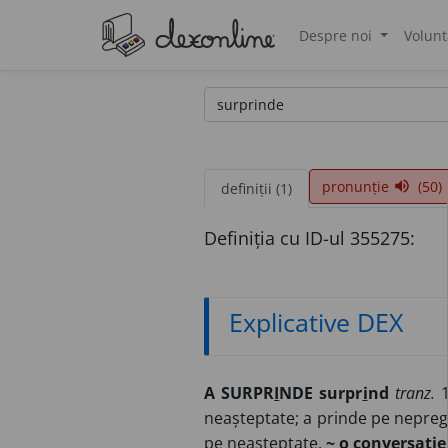
Despre noi
Volunt
®
pronunție
(50)
volume_up
definiții (1)
Definiția cu ID-ul 355275:
Explicative DEX
A SURPR
I
NDE surpr
i
nd
tranz.
1
neașteptate; a prinde pe nepreg
pe neașteptate.
~ o conversație