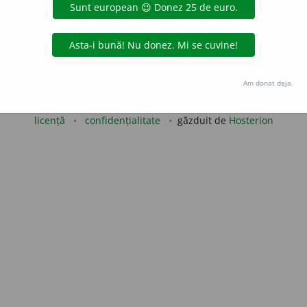
iveco
acțiuni
Copyright © 2004-2026 dexonline (https://dexonline.ro)
Am donat deja.
area datelor de pe acest site, inclusiv prin orice metode de extragere automată (web s
dul nostru prealabil scris, cu excepția seturilor de date oferite oficial spre utilizare pub
licență
confidențialitate
găzduit de
Hosterion