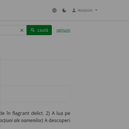
Anonim
language
dark_mode
person
caută
opțiuni
clear
search
e în flagrant delict. 2) A lua pe
acțiuni ale oamenilor)
A descoperi