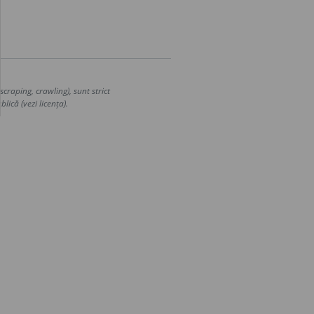
craping, crawling), sunt strict
lică (vezi licența).