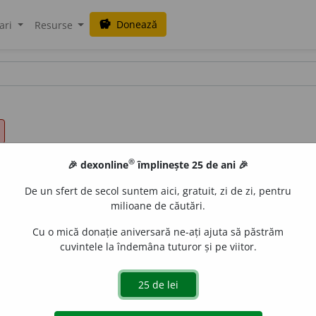
Donează
savings
ari
Resurse
®
🎉 dexonline
împlinește 25 de ani 🎉
De un sfert de secol suntem aici, gratuit, zi de zi, pentru
milioane de căutări.
Cu o mică donație aniversară ne-ați ajuta să păstrăm
cuvintele la îndemâna tuturor și pe viitor.
)
(persoane)
A prinde fără veste (asupra unui fapt); a prind
ătite. 3) A impresiona prin ceva neprevăzut. 4)
(manifestări, 
.
[Sil.
sur-prin-
] /<fr.
surprendre