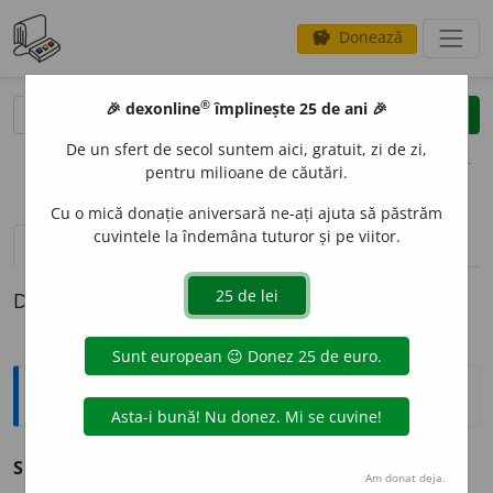
Donează
savings
®
®
🎉 dexonline
împlinește 25 de ani 🎉
caută
clear
search
De un sfert de secol suntem aici, gratuit, zi de zi,
opțiuni
pentru milioane de căutări.
Cu o mică donație aniversară ne-ați ajuta să păstrăm
cuvintele la îndemâna tuturor și pe viitor.
definiții (1)
Definiția cu ID-ul 440908:
Explicative DEX
SUVEN
I
RE
s.f.
v.
suvenir.
Am donat deja.