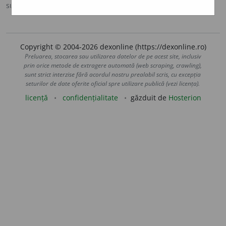
sursa:
DN (1986)
adăugată de
LauraGellner
acțiuni
Copyright © 2004-2026 dexonline (https://dexonline.ro)
Preluarea, stocarea sau utilizarea datelor de pe acest site, inclusiv
prin orice metode de extragere automată (web scraping, crawling),
sunt strict interzise fără acordul nostru prealabil scris, cu excepția
seturilor de date oferite oficial spre utilizare publică (vezi licența).
licență
confidențialitate
găzduit de
Hosterion