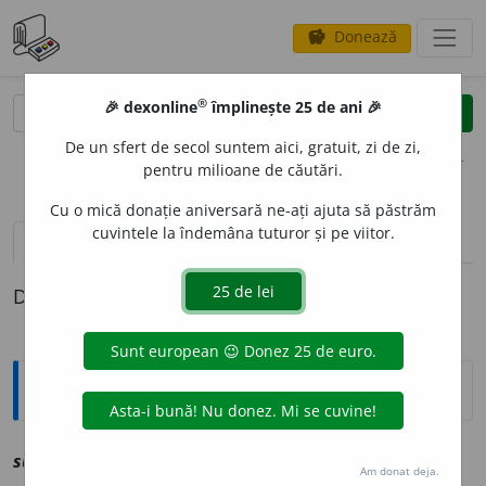
Donează
savings
®
®
🎉 dexonline
împlinește 25 de ani 🎉
caută
clear
search
De un sfert de secol suntem aici, gratuit, zi de zi,
opțiuni
pentru milioane de căutări.
Cu o mică donație aniversară ne-ați ajuta să păstrăm
cuvintele la îndemâna tuturor și pe viitor.
definiții (1)
Definiția cu ID-ul 1243749:
Explicative DEX
2
suvulc
a
t
,
~ă
a
vz
suflecat
Am donat deja.