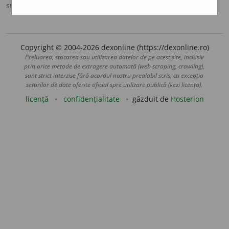
sursa:
MDA2 (2010)
adăugată de
blaurb.
acțiuni
Copyright © 2004-2026 dexonline (https://dexonline.ro)
Preluarea, stocarea sau utilizarea datelor de pe acest site, inclusiv
prin orice metode de extragere automată (web scraping, crawling),
sunt strict interzise fără acordul nostru prealabil scris, cu excepția
seturilor de date oferite oficial spre utilizare publică (vezi licența).
licență
confidențialitate
găzduit de
Hosterion