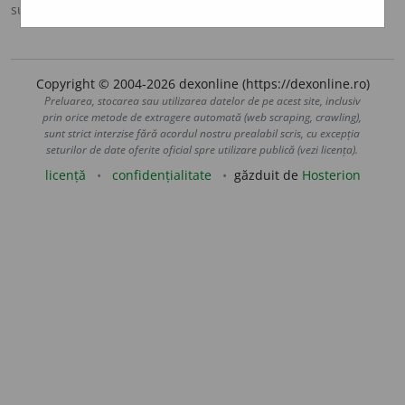
sursa:
Sinonime (2002)
adăugată de
siveco
acțiuni
Copyright © 2004-2026 dexonline (https://dexonline.ro)
Preluarea, stocarea sau utilizarea datelor de pe acest site, inclusiv
prin orice metode de extragere automată (web scraping, crawling),
sunt strict interzise fără acordul nostru prealabil scris, cu excepția
seturilor de date oferite oficial spre utilizare publică (vezi licența).
licență
confidențialitate
găzduit de
Hosterion