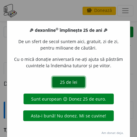
Donează
savings
®
®
🎉 dexonline
împlinește 25 de ani 🎉
caută
clear
search
De un sfert de secol suntem aici, gratuit, zi de zi,
opțiuni
pentru milioane de căutări.
Cu o mică donație aniversară ne-ați ajuta să păstrăm
cuvintele la îndemâna tuturor și pe viitor.
pronunție
(5)
volume_up
definiții (1)
Definiția cu ID-ul 213898:
Sinonime
T
A
INIC
s. v.
confident, intim.
Am donat deja.