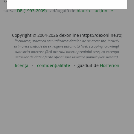
Ovidiu, „Metamorphoseon libri”, XV, 234.
sursa:
DE (1993-2009)
adăugată de
blaurb.
acțiuni
Copyright © 2004-2026 dexonline (https://dexonline.ro)
Preluarea, stocarea sau utilizarea datelor de pe acest site, inclusiv
prin orice metode de extragere automată (web scraping, crawling),
sunt strict interzise fără acordul nostru prealabil scris, cu excepția
seturilor de date oferite oficial spre utilizare publică (vezi licența).
licență
confidențialitate
găzduit de
Hosterion