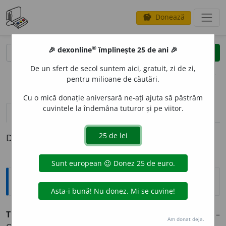
Donează
savings
®
®
🎉 dexonline
împlinește 25 de ani 🎉
caută
clear
search
De un sfert de secol suntem aici, gratuit, zi de zi,
opțiuni
pentru milioane de căutări.
Cu o mică donație aniversară ne-ați ajuta să păstrăm
cuvintele la îndemâna tuturor și pe viitor.
definiții (1)
Definiția cu ID-ul 568123:
Enciclopedice
TEMPUS EDAX RERUM
(
lat.
)
timpul care mistuie totul
–
Am donat deja.