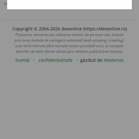
sursa:
DOOM 2 (2005)
adăugată de
raduborza
acțiuni
Copyright © 2004-2026 dexonline (https://dexonline.ro)
Preluarea, stocarea sau utilizarea datelor de pe acest site, inclusiv
prin orice metode de extragere automată (web scraping, crawling),
sunt strict interzise fără acordul nostru prealabil scris, cu excepția
seturilor de date oferite oficial spre utilizare publică (vezi licența).
licență
confidențialitate
găzduit de
Hosterion