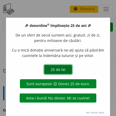
Donează
savings
®
®
🎉 dexonline
împlinește 25 de ani 🎉
caută
clear
search
De un sfert de secol suntem aici, gratuit, zi de zi,
opțiuni
pentru milioane de căutări.
Cu o mică donație aniversară ne-ați ajuta să păstrăm
cuvintele la îndemâna tuturor și pe viitor.
pronunție
(50)
volume_up
definiții (1)
Definiția cu ID-ul 722426:
Ortografice DOOM
ter
i
bil
adj.
m.
,
pl.
ter
i
bili;
f.
ter
i
bilă,
pl.
ter
i
bile
Am donat deja.