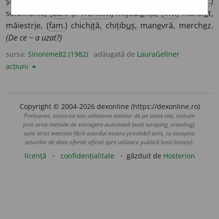
șmecherie, truc, viclenie, vicleșug, (rar) șireț
i
e, (
reg.
)
solomonie, (
Ban.
și
Transilv.
) mișcul
a
nță, (
înv.
) maraf
e
t,
măiestr
i
e, (
fam.
) chich
i
ță, chițib
u
ș, man
e
vră, merch
e
z.
(De ce ~ a uzat?)
sursa:
Sinonime82 (1982)
adăugată de
LauraGellner
acțiuni
Copyright © 2004-2026 dexonline (https://dexonline.ro)
Preluarea, stocarea sau utilizarea datelor de pe acest site, inclusiv
prin orice metode de extragere automată (web scraping, crawling),
sunt strict interzise fără acordul nostru prealabil scris, cu excepția
seturilor de date oferite oficial spre utilizare publică (vezi licența).
licență
confidențialitate
găzduit de
Hosterion