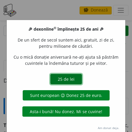
Donează
savings
®
®
🎉 dexonline
împlinește 25 de ani 🎉
caută
clear
search
De un sfert de secol suntem aici, gratuit, zi de zi,
opțiuni
pentru milioane de căutări.
Cu o mică donație aniversară ne-ați ajuta să păstrăm
cuvintele la îndemâna tuturor și pe viitor.
pronunție
(4)
volume_up
definiții (1)
Definiția cu ID-ul 1045440:
Sinonime
TERT
I
P
s.
stratagemă, subterfugiu, șiretenie, șiretlic,
Am donat deja.