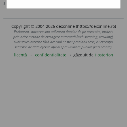
sursa:
DOOM 3 (2021)
adăugată de
gall
acțiuni
Copyright © 2004-2026 dexonline (https://dexonline.ro)
Preluarea, stocarea sau utilizarea datelor de pe acest site, inclusiv
prin orice metode de extragere automată (web scraping, crawling),
sunt strict interzise fără acordul nostru prealabil scris, cu excepția
seturilor de date oferite oficial spre utilizare publică (vezi licența).
licență
confidențialitate
găzduit de
Hosterion