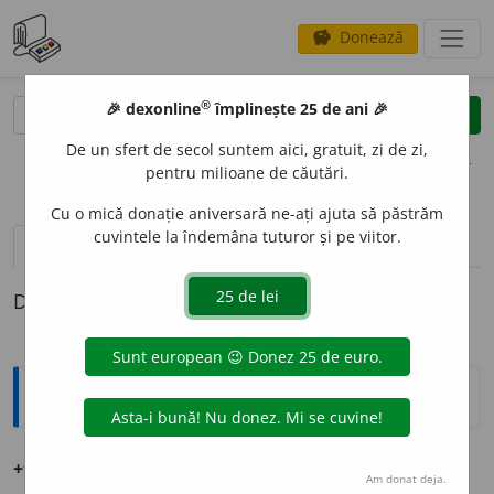
Donează
savings
®
®
🎉 dexonline
împlinește 25 de ani 🎉
caută
clear
search
De un sfert de secol suntem aici, gratuit, zi de zi,
opțiuni
pentru milioane de căutări.
Cu o mică donație aniversară ne-ați ajuta să păstrăm
cuvintele la îndemâna tuturor și pe viitor.
definiții (1)
Definiția cu ID-ul 1260282:
Ortografice DOOM
+timp-rec
o
rd
s.
n.
Am donat deja.