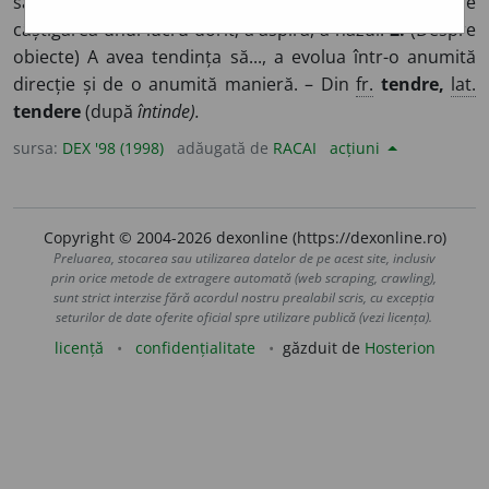
sau activitatea spre atingerea unui obiectiv, spre
câștigarea unui lucru dorit; a aspira, a năzui.
2.
(Despre
obiecte) A avea tendința să..., a evolua într-o anumită
direcție și de o anumită manieră. – Din
fr.
tendre,
lat.
tendere
(după
întinde).
sursa:
DEX '98 (1998)
adăugată de
RACAI
acțiuni
Copyright © 2004-2026 dexonline (https://dexonline.ro)
Preluarea, stocarea sau utilizarea datelor de pe acest site, inclusiv
prin orice metode de extragere automată (web scraping, crawling),
sunt strict interzise fără acordul nostru prealabil scris, cu excepția
seturilor de date oferite oficial spre utilizare publică (vezi licența).
licență
confidențialitate
găzduit de
Hosterion