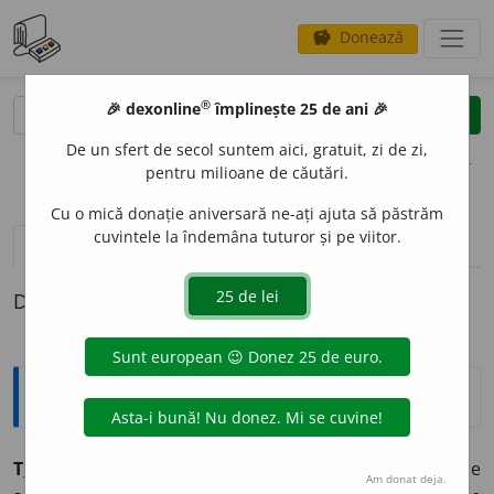
Donează
savings
®
®
🎉 dexonline
împlinește 25 de ani 🎉
caută
clear
search
De un sfert de secol suntem aici, gratuit, zi de zi,
opțiuni
pentru milioane de căutări.
Cu o mică donație aniversară ne-ați ajuta să păstrăm
cuvintele la îndemâna tuturor și pe viitor.
pronunție
(50)
volume_up
definiții (1)
Definiția cu ID-ul 26468:
Explicative DEX
T
I
NDE,
tind,
vb.
III.
Intranz.
1.
A-și îndrepta năzuințele
Am donat deja.