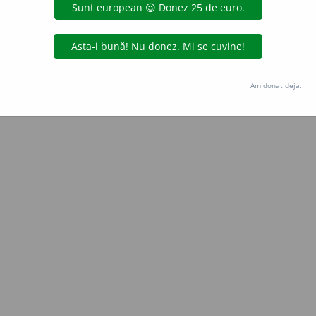
Copyright © 2004-2026 dexonline (https://dexonline.ro)
area datelor de pe acest site, inclusiv prin orice metode de extragere automată (web s
dul nostru prealabil scris, cu excepția seturilor de date oferite oficial spre utilizare pub
Am donat deja.
licență
confidențialitate
găzduit de
Hosterion