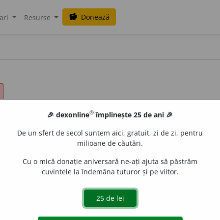
Donează
savings
ari
Resurse
®
🎉 dexonline
împlinește 25 de ani 🎉
De un sfert de secol suntem aici, gratuit, zi de zi, pentru
milioane de căutări.
Cu o mică donație aniversară ne-ați ajuta să păstrăm
cuvintele la îndemâna tuturor și pe viitor.
e
raduborza
acțiuni