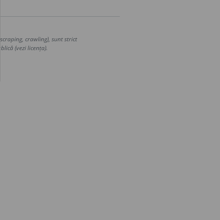
craping, crawling), sunt strict
lică (vezi licența).