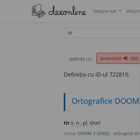
Despre noi
Volunt
®
pronunție
(50)
volume_up
definiții (1)
Definiția cu ID-ul 722815:
Ortografice DOOM
tir
s. n.
,
pl.
t
i
ruri
sursa:
DOOM 2 (2005)
adăugată d