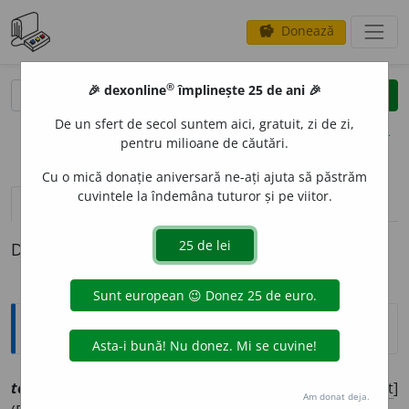
Donează
savings
®
®
🎉 dexonline
împlinește 25 de ani 🎉
caută
clear
search
De un sfert de secol suntem aici, gratuit, zi de zi,
opțiuni
pentru milioane de căutări.
Cu o mică donație aniversară ne-ați ajuta să păstrăm
cuvintele la îndemâna tuturor și pe viitor.
definiții (1)
Definiția cu ID-ul 1202807:
Explicative DEX
2
tolog
i
vrr
[
At:
CV 1950,
nr.
11-12, 39 /
Pzi:
~g
e
sc
/
E:
nct
]
Am donat deja.