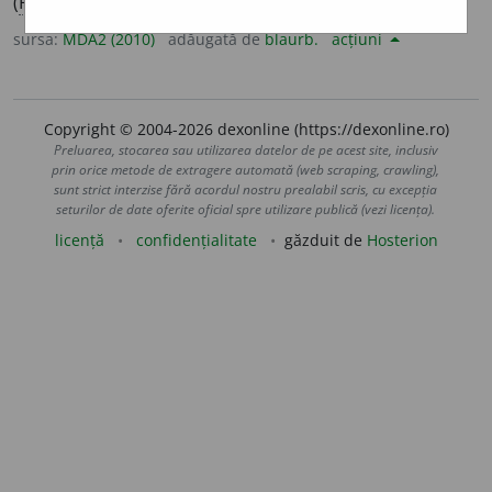
(
Reg
) A se asocia (
3
).
sursa:
MDA2 (2010)
adăugată de
blaurb.
acțiuni
Copyright © 2004-2026 dexonline (https://dexonline.ro)
Preluarea, stocarea sau utilizarea datelor de pe acest site, inclusiv
prin orice metode de extragere automată (web scraping, crawling),
sunt strict interzise fără acordul nostru prealabil scris, cu excepția
seturilor de date oferite oficial spre utilizare publică (vezi licența).
licență
confidențialitate
găzduit de
Hosterion