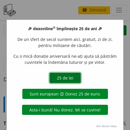
Donează
savings
®
®
🎉 dexonline
împlinește 25 de ani 🎉
caută
clear
search
De un sfert de secol suntem aici, gratuit, zi de zi,
opțiuni
pentru milioane de căutări.
Cu o mică donație aniversară ne-ați ajuta să păstrăm
cuvintele la îndemâna tuturor și pe viitor.
pronunție
(1)
volume_up
definiții (1)
Definiția cu ID-ul 215471:
Sinonime
TRACAS
A
vb. v.
agasa, enerva, indispune, irita, necăji,
Am donat deja.