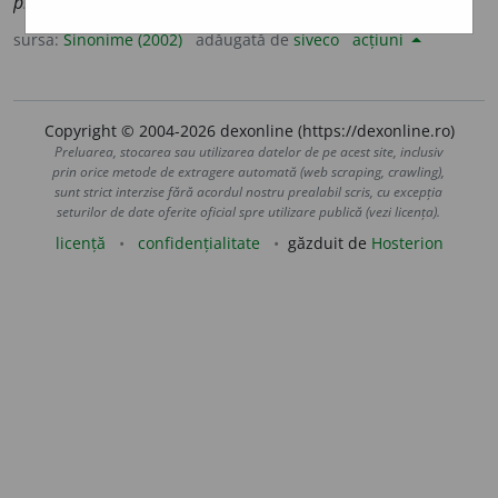
plictisi, sâcâi, supăra.
sursa:
Sinonime (2002)
adăugată de
siveco
acțiuni
Copyright © 2004-2026 dexonline (https://dexonline.ro)
Preluarea, stocarea sau utilizarea datelor de pe acest site, inclusiv
prin orice metode de extragere automată (web scraping, crawling),
sunt strict interzise fără acordul nostru prealabil scris, cu excepția
seturilor de date oferite oficial spre utilizare publică (vezi licența).
licență
confidențialitate
găzduit de
Hosterion