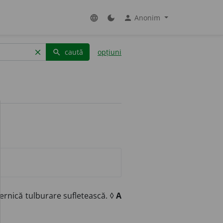
Anonim
language
dark_mode
person
caută
opțiuni
clear
search
rnică tulburare sufletească. ◊
A