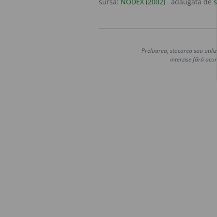
sursa:
NODEX (2002)
adăugată de
s
Preluarea, stocarea sau utiliz
interzise fără acor