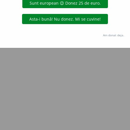
iveco
acțiuni
Copyright © 2004-2026 dexonline (https://dexonline.ro)
area datelor de pe acest site, inclusiv prin orice metode de extragere automată (web s
Am donat deja.
dul nostru prealabil scris, cu excepția seturilor de date oferite oficial spre utilizare pub
licență
confidențialitate
găzduit de
Hosterion