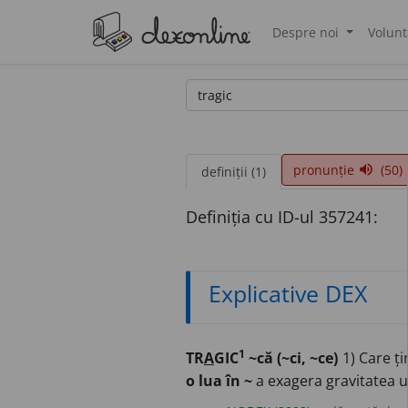
Despre noi
Volunt
®
pronunție
(50)
volume_up
definiții (1)
Definiția cu ID-ul 357241:
Explicative DEX
1
TR
A
GIC
~că (~ci, ~ce)
1) Care ți
o lua în ~
a exagera gravitatea un