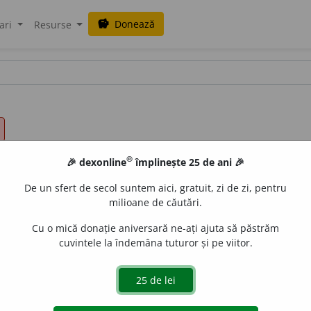
Donează
savings
ari
Resurse
®
🎉 dexonline
împlinește 25 de ani 🎉
De un sfert de secol suntem aici, gratuit, zi de zi, pentru
milioane de căutări.
Cu o mică donație aniversară ne-ați ajuta să păstrăm
cuvintele la îndemâna tuturor și pe viitor.
ne de tragedie; propriu tragediei. 2)
fig.
Care provoacă o pute
ei întâmplări sau unei situații; a dramatiza. /<fr.
tragique