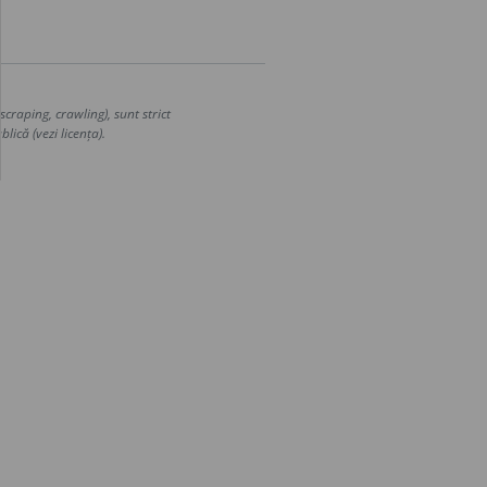
craping, crawling), sunt strict
lică (vezi licența).