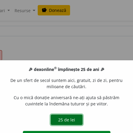
Donează
savings
ari
Resurse
®
🎉 dexonline
împlinește 25 de ani 🎉
De un sfert de secol suntem aici, gratuit, zi de zi, pentru
milioane de căutări.
Cu o mică donație aniversară ne-ați ajuta să păstrăm
cuvintele la îndemâna tuturor și pe viitor.
țiu parcurs de un corp în mișcare; traseu. 2) Reprezentar