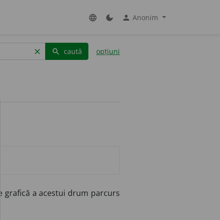
Anonim
language
dark_mode
person
caută
opțiuni
clear
search
e grafică a acestui drum parcurs