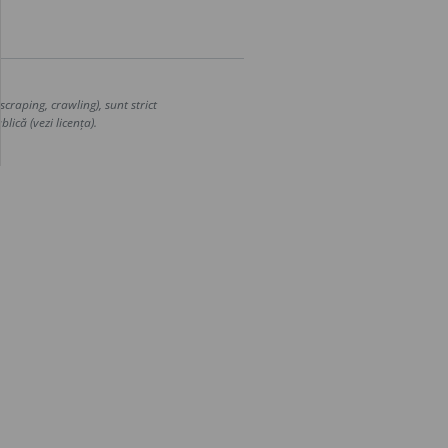
craping, crawling), sunt strict
lică (vezi licența).