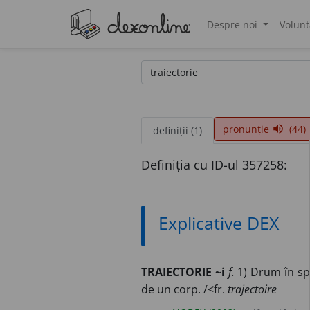
Despre noi
Volunt
®
pronunție
(44)
volume_up
definiții (1)
Definiția cu ID-ul 357258:
Explicative DEX
TRAIECT
O
RIE ~i
f.
1) Drum în spa
de un corp. /<fr.
trajectoire