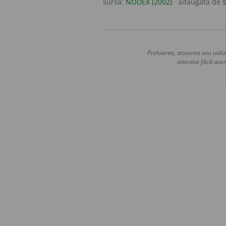
sursa:
NODEX (2002)
adăugată de
s
Preluarea, stocarea sau utiliz
interzise fără acor