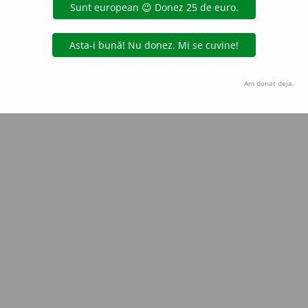
iveco
acțiuni
Copyright © 2004-2026 dexonline (https://dexonline.ro)
area datelor de pe acest site, inclusiv prin orice metode de extragere automată (web s
Am donat deja.
dul nostru prealabil scris, cu excepția seturilor de date oferite oficial spre utilizare pub
licență
confidențialitate
găzduit de
Hosterion