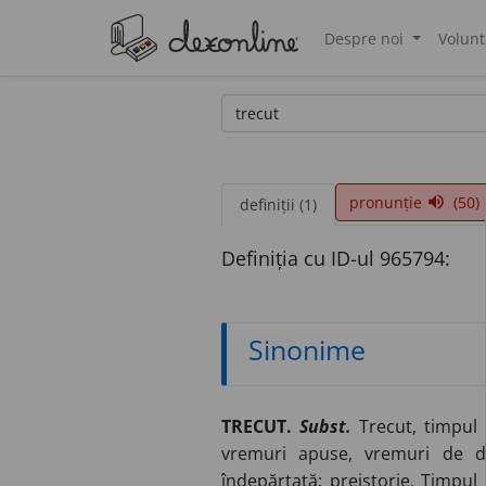
Despre noi
Volunt
®
pronunție
(50)
volume_up
definiții (1)
Definiția cu ID-ul 965794:
Sinonime
TRECUT.
Subst.
Trecut, timpul t
vremuri apuse, vremuri de de
îndepărtată; preistorie. Timpul 