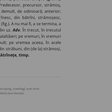
 Predecesor, precursor, strămoș,
e demult, de odinioară; anterior;
rînesc, din bătrîni, strămoșesc,
fig.). A nu mai fi, a se termina, a
din uz.
Adv.
În trecut, în trecutul
ăsalaltâieri; pe vremuri, în vremuri
ult; pe vremea aceea, în acele
din străbuni, din (de la) strămoși,
bătrînețe, timp.
craping, crawling), sunt strict
lică (vezi licența).