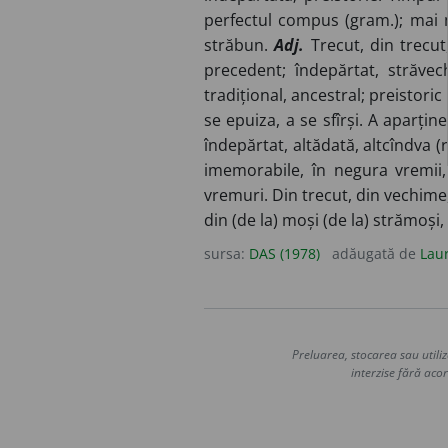
perfectul compus (gram.); mai m
străbun.
Adj.
Trecut, din trecut,
precedent; îndepărtat, străvech
tradițional, ancestral; preistoric 
se epuiza, a se sfîrși. A aparțin
îndepărtat, altădată, altcîndva (ra
imemorabile, în negura vremii
vremuri. Din trecut, din vechime, 
din (de la) moși (de la) strămoș
sursa:
DAS (1978)
adăugată de
Lau
Preluarea, stocarea sau utiliz
interzise fără acor