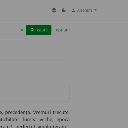
Anonim
language
dark_mode
person
caută
opțiuni
clear
search
te, precedență. Vremuri trecute,
tichitate, lumea veche; epocă
gram.); perfectul simplu (gram.);