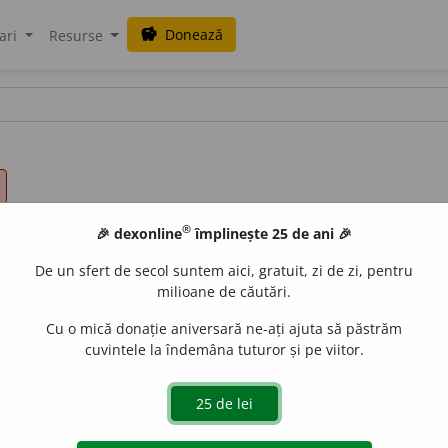
Donează
savings
ari
Resurse
®
🎉 dexonline
împlinește 25 de ani 🎉
De un sfert de secol suntem aici, gratuit, zi de zi, pentru
milioane de căutări.
Cu o mică donație aniversară ne-ați ajuta să păstrăm
cuvintele la îndemâna tuturor și pe viitor.
recut; trecutul apropiat; trecutul îndepărtat. Anteriorita
mult, vremuri imemorabile. Vechime, vechie (înv.); an
trecut (gram.), trecut (gram.); imperfect (gram.); perfect (