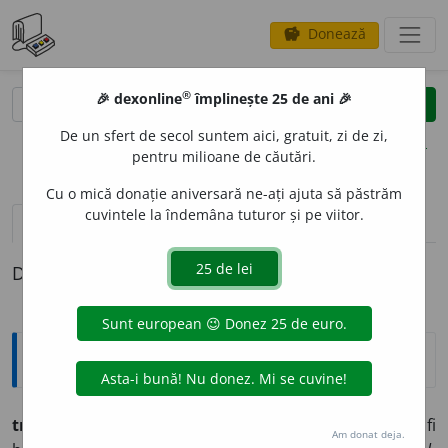
Donează
savings
®
®
🎉 dexonline
împlinește 25 de ani 🎉
caută
clear
search
De un sfert de secol suntem aici, gratuit, zi de zi,
opțiuni
pentru milioane de căutări.
Cu o mică donație aniversară ne-ați ajuta să păstrăm
cuvintele la îndemâna tuturor și pe viitor.
pronunție
(50)
volume_up
definiții (1)
Definiția cu ID-ul 730667:
Explicative DEX
trezésc
și (vechĭ)
trezvésc
v. tr. (vsl.
trĭezviti sen,
a nu fi
Am donat deja.