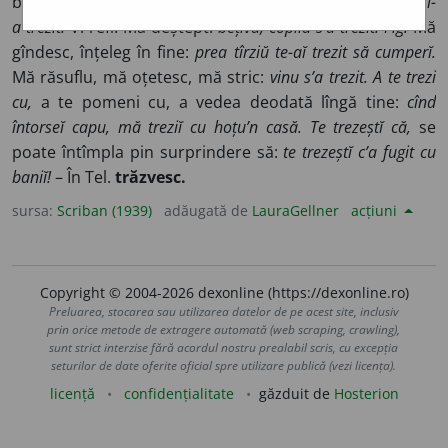
beat). Deștept din beție saŭ din somn:
apa rece, huĭetu l-
a trezit.
V. refl. Mă deștept:
bețivu, copilu s’a trezit. Fig.
Mă
gîndesc, înțeleg în fine:
prea tîrziŭ te-aĭ trezit să cumperĭ.
Mă răsuflu, mă oțetesc, mă stric:
vinu s’a trezit. A te trezi
cu,
a te pomeni cu, a vedea deodată lîngă tine:
cînd
întorseĭ capu, mă treziĭ cu hoțu’n casă. Te trezeștĭ că,
se
poate întîmpla pin surprindere să:
te trezeștĭ c’a fugit cu
baniĭ!
– În Tel.
trăzvesc.
sursa:
Scriban (1939)
adăugată de
LauraGellner
acțiuni
Copyright © 2004-2026 dexonline (https://dexonline.ro)
Preluarea, stocarea sau utilizarea datelor de pe acest site, inclusiv
prin orice metode de extragere automată (web scraping, crawling),
sunt strict interzise fără acordul nostru prealabil scris, cu excepția
seturilor de date oferite oficial spre utilizare publică (vezi licența).
licență
confidențialitate
găzduit de
Hosterion