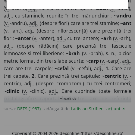
id.
>
fr.
tri-,
it.
id.
,
germ.
id.
,
engl.
id.
>
rom.
tri-.
□
~acant
(
v.
-acant),
adj.
, care prezintă trei spini;
~adelf
(
v.
-adelf),
adj.
, cu staminele reunite în trei mănunchiuri;
~andru
(
v.
-andru),
adj.
, (despre flori) care are trei stamine;
~ant
(
v.
-ant),
adj.
, (despre inflorescență) care prezintă trei
flori;
~anter
(
v.
-anter),
adj.
, cu trei antere;
~arh
(
v.
-arh),
adj.
, (despre rădăcini) care prezintă trei fascicule
lemnoase și trei liberiene;
~brah
(
v.
-brah),
s. n.
, picior
metric format din trei silabe scurte;
~carp
(
v.
-carp),
adj.
,
care are trei carpele;
~cefal
(
v.
-cefal),
adj.
,
1.
Care are
trei capete.
2.
Care prezintă trei capitule;
~centric
(
v.
-
centric),
adj.
, (despre cromozomi) cu trei centromeri;
~clinic
(
v.
-clinic),
adj.
, Care cuprinde toate formele
cristalografice raportabile la trei axe de referință
extinde
expand_more
inegale, asimetrice și înclinate una față de alta;
~corn
(
v.
sursa:
DETS (1987)
adăugată de
Ladislau Strifler
acțiuni
-corn),
adj.
, cu trei proeminențe osoase;
~crom
(
v.
-
crom),
adj.
, care au trei culori diferite;
~cromatic
(
v.
-
cromatic),
adj.
, care se referă la cele trei culori
Copyright © 2004-2026 dexonline (https://dexonline.ro)