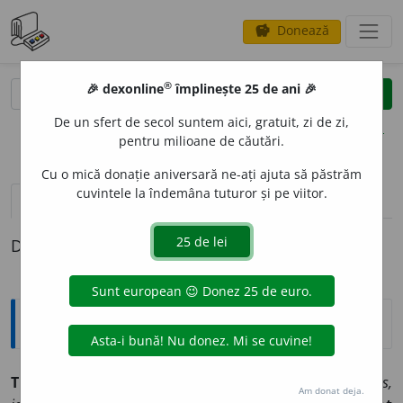
Donează
savings
®
®
🎉 dexonline
împlinește 25 de ani 🎉
caută
clear
search
De un sfert de secol suntem aici, gratuit, zi de zi,
opțiuni
pentru milioane de căutări.
Cu o mică donație aniversară ne-ați ajuta să păstrăm
cuvintele la îndemâna tuturor și pe viitor.
pronunție
(39)
volume_up
definiții (1)
Definiția cu ID-ul 1001569:
Jargon
TRI-
„întreit, de trei ori, triplu”. ◊
gr.
treis
„trei” și
L.
tres,
Am donat deja.