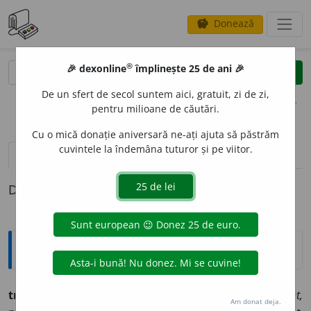
Donează
savings
®
®
🎉 dexonline
împlinește 25 de ani 🎉
caută
clear
search
De un sfert de secol suntem aici, gratuit, zi de zi,
opțiuni
pentru milioane de căutări.
Cu o mică donație aniversară ne-ați ajuta să păstrăm
cuvintele la îndemâna tuturor și pe viitor.
definiții (1)
Definiția cu ID-ul 730745:
Explicative DEX
trinchét
n., pl.
e
și
urĭ
(it.
trinchetto,
de unde și fr.
trinquet,
Am donat deja.