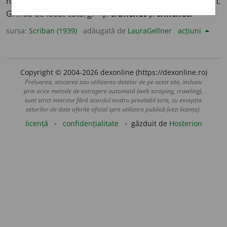
ngr.
trinkéto
).
Mar.
Primu catarg (spre provă).
Siret.
Grindă de făcut catarg. – Și
trunchet
și
trînchet.
sursa:
Scriban (1939)
adăugată de
LauraGellner
acțiuni
Copyright © 2004-2026 dexonline (https://dexonline.ro)
Preluarea, stocarea sau utilizarea datelor de pe acest site, inclusiv
prin orice metode de extragere automată (web scraping, crawling),
sunt strict interzise fără acordul nostru prealabil scris, cu excepția
seturilor de date oferite oficial spre utilizare publică (vezi licența).
licență
confidențialitate
găzduit de
Hosterion