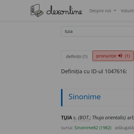
Despre noi
Volunt
®
pronunție
(1)
volume_up
definiții (1)
Definiția cu ID-ul 1047616:
Sinonime
T
U
IA
s.
(
BOT.
; Thuja orientalis)
arb
sursa:
Sinonime82 (1982)
adăugată