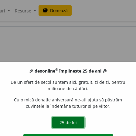
Donează
savings
ari
Resurse
®
🎉 dexonline
împlinește 25 de ani 🎉
De un sfert de secol suntem aici, gratuit, zi de zi, pentru
milioane de căutări.
Cu o mică donație aniversară ne-ați ajuta să păstrăm
cuvintele la îndemâna tuturor și pe viitor.
orele-vieții, (rar) tăm
î
ie.
 de
LauraGellner
acțiuni