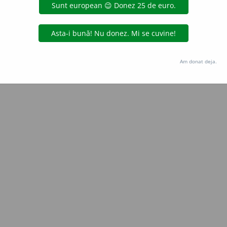
Copyright © 2004-2026 dexonline (https://dexonline.ro)
area datelor de pe acest site, inclusiv prin orice metode de extragere automată (web s
dul nostru prealabil scris, cu excepția seturilor de date oferite oficial spre utilizare pub
Am donat deja.
licență
confidențialitate
găzduit de
Hosterion