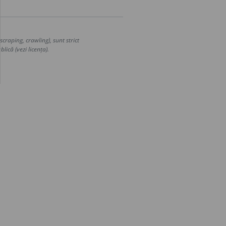
craping, crawling), sunt strict
lică (vezi licența).