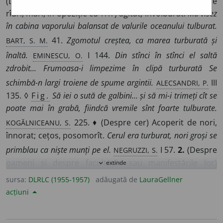
(Despre apă și alte lichide) Devenit tulbure; (despre
rîuri, mări, în opoziție cu
lin
) agitat, învolburat.
Mă visez
în cabina vaporului balansat de valurile oceanului tulburat.
BART, S. M.
41.
Zgomotul creștea, ca marea turburată și
EMINESCU, O.
înaltă.
I 144.
Din stînci în stînci el saltă
zdrobit... Frumoasa-i limpezime în clipă turburată Se
ALECSANDRI, P.
schimbă-n
largi troiene de spume argintii.
III
135. ◊
Fig.
Să iei o sută de galbini... și să mi-i trimeți cît se
poate mai în grabă, fiindcă vremile sînt foarte tulburate.
KOGĂLNICEANU, S.
225. ♦ (Despre cer) Acoperit de nori,
înnorat; cețos, posomorît.
Cerul era turburat, nori groși se
NEGRUZZI, S.
primblau ca niște munți pe el.
I 57.
2.
(Despre
oameni și despre facultățile sau manifestările lor)
extinde
expand_more
Neliniștit, emoționat, zbuciumat, agitat, zăpăcit.
Glasul
sursa:
DLRLC (1955-1957)
adăugată de
LauraGellner
SADOVEANU, O.
tatei însă fusese mai tulburat ca de obicei.
V
acțiuni
214.
Odată Veronica veni turburată și cu ochii în pămînt.
GALACTION, O. I
319.
Mi-e gîndul turburat, două drumuri am