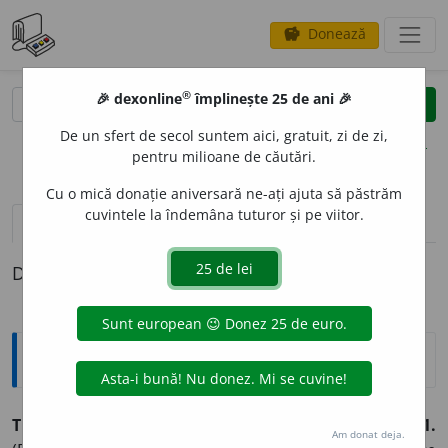
Donează
savings
®
®
🎉 dexonline
împlinește 25 de ani 🎉
caută
clear
search
De un sfert de secol suntem aici, gratuit, zi de zi,
opțiuni
pentru milioane de căutări.
Cu o mică donație aniversară ne-ați ajuta să păstrăm
cuvintele la îndemâna tuturor și pe viitor.
pronunție
(27)
volume_up
definiții (1)
Definiția cu ID-ul 936750:
Explicative DEX
TULBUR
A
T, -Ă,
tulburați,-te,
adj.
(Și în forma
turburat
)
1.
Am donat deja.