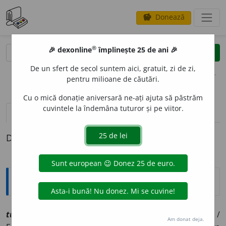
Donează
savings
®
®
🎉 dexonline
împlinește 25 de ani 🎉
caută
clear
search
De un sfert de secol suntem aici, gratuit, zi de zi,
opțiuni
pentru milioane de căutări.
Cu o mică donație aniversară ne-ați ajuta să păstrăm
cuvintele la îndemâna tuturor și pe viitor.
definiții (1)
Definiția cu ID-ul 1210985:
Explicative DEX
tupung
i
vt
[
At:
SCRIBAN,
D.
/
V:
(
reg
)
~păn~
/
Pzi:
~g
e
sc
/
Am donat deja.