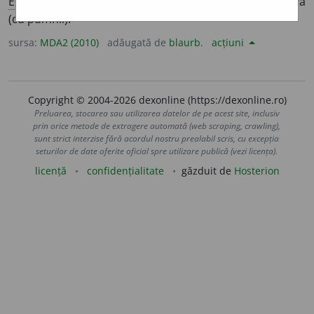
E:
ns
cf
tupăngea
] (
Mun
;
Olt
) A bate foarte tare pe cineva
(cu pumnii).
sursa:
MDA2 (2010)
adăugată de
blaurb.
acțiuni
Copyright © 2004-2026 dexonline (https://dexonline.ro)
Preluarea, stocarea sau utilizarea datelor de pe acest site, inclusiv
prin orice metode de extragere automată (web scraping, crawling),
sunt strict interzise fără acordul nostru prealabil scris, cu excepția
seturilor de date oferite oficial spre utilizare publică (vezi licența).
licență
confidențialitate
găzduit de
Hosterion