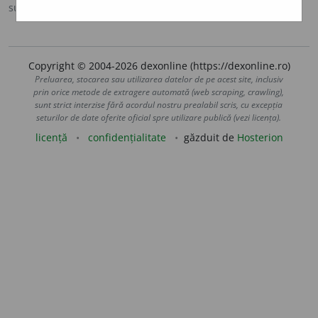
sursa:
MDA2 (2010)
adăugată de
blaurb.
acțiuni
Copyright © 2004-2026 dexonline (https://dexonline.ro)
Preluarea, stocarea sau utilizarea datelor de pe acest site, inclusiv
prin orice metode de extragere automată (web scraping, crawling),
sunt strict interzise fără acordul nostru prealabil scris, cu excepția
seturilor de date oferite oficial spre utilizare publică (vezi licența).
licență
confidențialitate
găzduit de
Hosterion