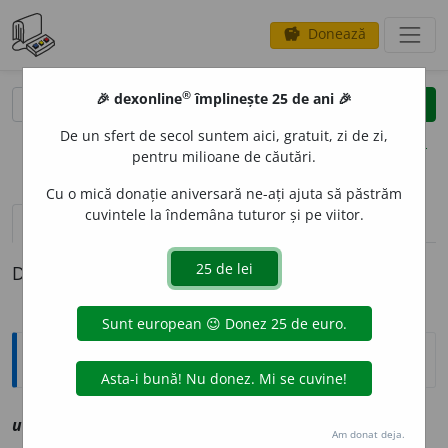
Donează
savings
®
®
🎉 dexonline
împlinește 25 de ani 🎉
caută
clear
search
De un sfert de secol suntem aici, gratuit, zi de zi,
opțiuni
pentru milioane de căutări.
Cu o mică donație aniversară ne-ați ajuta să păstrăm
cuvintele la îndemâna tuturor și pe viitor.
definiții (1)
Definiția cu ID-ul 1212341:
Explicative DEX
ub
a
giu
sm
vz
iobag
Am donat deja.