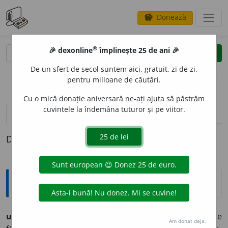
Donează
savings
®
®
🎉 dexonline
împlinește 25 de ani 🎉
caută
clear
search
De un sfert de secol suntem aici, gratuit, zi de zi,
opțiuni
pentru milioane de căutări.
Cu o mică donație aniversară ne-ați ajuta să păstrăm
cuvintele la îndemâna tuturor și pe viitor.
definiții (1)
Definiția cu ID-ul 1352817:
Arhaisme și regionalisme
uiúm,
uiumuri
, (oium), s.n. (reg.) Plată (în natură) de
Am donat deja.