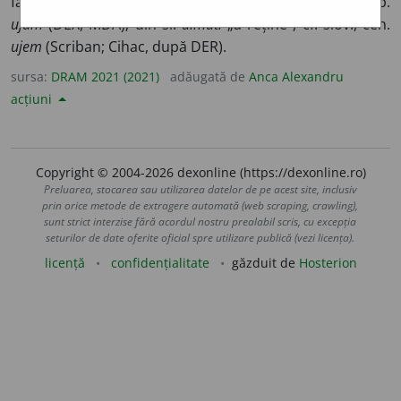
făină sau grăunțe, pentru măcinat. – Din bg.
ujem
, srb.
ujam
(DEX, MDA); din sl.
uimati
„a reține”, cf. slov., ceh.
ujem
(Scriban; Cihac, după DER).
sursa:
DRAM 2021 (2021)
adăugată de
Anca Alexandru
acțiuni
Copyright © 2004-2026 dexonline (https://dexonline.ro)
Preluarea, stocarea sau utilizarea datelor de pe acest site, inclusiv
prin orice metode de extragere automată (web scraping, crawling),
sunt strict interzise fără acordul nostru prealabil scris, cu excepția
seturilor de date oferite oficial spre utilizare publică (vezi licența).
licență
confidențialitate
găzduit de
Hosterion