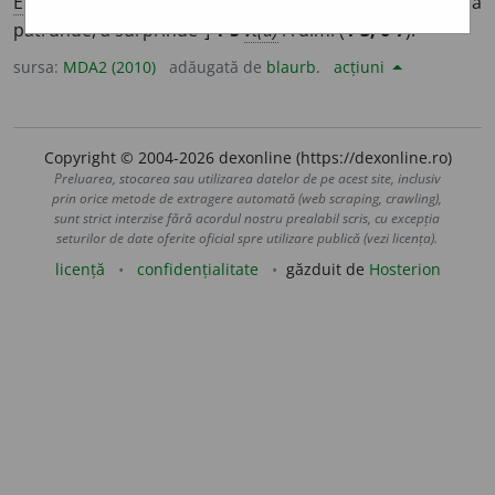
E:
ns
cf
slv
о лагати
„a prinde”,
bg
улавям
„a
pătrunde, a surprinde”]
1-5
vt(a)
A uimi (
1-3, 6-7
).
sursa:
MDA2 (2010)
adăugată de
blaurb.
acțiuni
Copyright © 2004-2026 dexonline (https://dexonline.ro)
Preluarea, stocarea sau utilizarea datelor de pe acest site, inclusiv
prin orice metode de extragere automată (web scraping, crawling),
sunt strict interzise fără acordul nostru prealabil scris, cu excepția
seturilor de date oferite oficial spre utilizare publică (vezi licența).
licență
confidențialitate
găzduit de
Hosterion