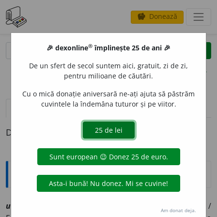
Donează
savings
®
®
🎉 dexonline
împlinește 25 de ani 🎉
caută
clear
search
De un sfert de secol suntem aici, gratuit, zi de zi,
opțiuni
pentru milioane de căutări.
Cu o mică donație aniversară ne-ați ajuta să păstrăm
cuvintele la îndemâna tuturor și pe viitor.
pronunție
(50)
volume_up
definiții (1)
Definiția cu ID-ul 1213562:
Explicative DEX
2
ulu
i
[
At:
NEAGOE, ÎNV. 245/18 /
V:
(
Mol
)
url~
/
Pzi:
~
e
sc
/
Am donat deja.