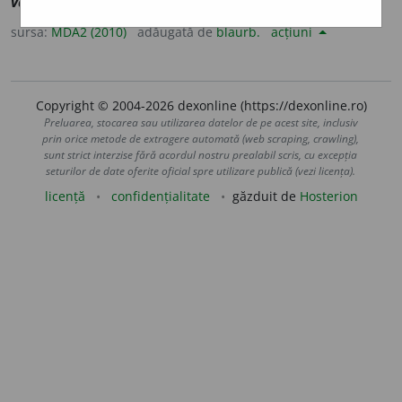
vall
]
1
(
înv
) A mărturisi.
2
(
îdt
) A interoga.
sursa:
MDA2 (2010)
adăugată de
blaurb.
acțiuni
Copyright © 2004-2026 dexonline (https://dexonline.ro)
Preluarea, stocarea sau utilizarea datelor de pe acest site, inclusiv
prin orice metode de extragere automată (web scraping, crawling),
sunt strict interzise fără acordul nostru prealabil scris, cu excepția
seturilor de date oferite oficial spre utilizare publică (vezi licența).
licență
confidențialitate
găzduit de
Hosterion