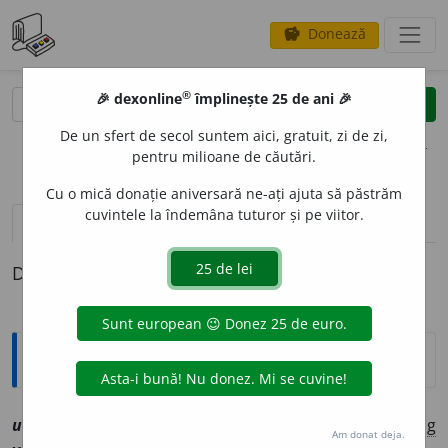
Donează
savings
®
®
🎉 dexonline
împlinește 25 de ani 🎉
caută
clear
search
De un sfert de secol suntem aici, gratuit, zi de zi,
opțiuni
pentru milioane de căutări.
Cu o mică donație aniversară ne-ați ajuta să păstrăm
cuvintele la îndemâna tuturor și pe viitor.
pronunție
(50)
volume_up
definiții (1)
Definiția cu ID-ul 1213563:
Explicative DEX
3
ulu
i
vt
[
At:
CORESI, M. 260/6 /
V:
ol~
/
Pzi:
~
e
sc
/
E:
mg
Am donat deja.