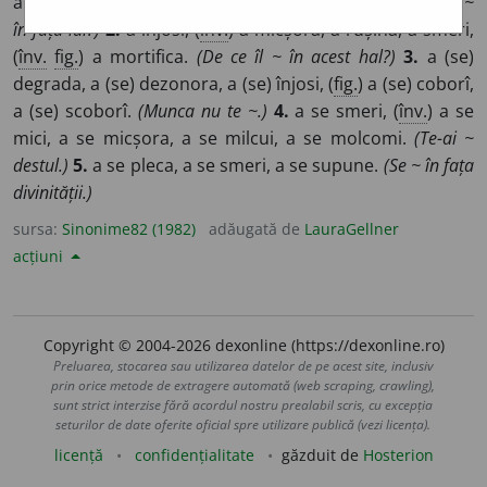
a se smeri, (
fam.
) a se căciuli, (
fig.
) a se coborî.
(De ce vă ~
în fața lui?)
2.
a înjosi, (
înv.
) a micșora, a rușina, a smeri,
(
înv.
fig.
) a mortifica.
(De ce îl ~ în acest hal?)
3.
a (se)
degrada, a (se) dezonora, a (se) înjosi, (
fig.
) a (se) coborî,
a (se) scoborî.
(Munca nu te ~.)
4.
a se smeri, (
înv.
) a se
mici, a se micșora, a se milcui, a se molcomi.
(Te-ai ~
destul.)
5.
a se pleca, a se smeri, a se supune.
(Se ~ în fața
divinității.)
sursa:
Sinonime82 (1982)
adăugată de
LauraGellner
acțiuni
Copyright © 2004-2026 dexonline (https://dexonline.ro)
Preluarea, stocarea sau utilizarea datelor de pe acest site, inclusiv
prin orice metode de extragere automată (web scraping, crawling),
sunt strict interzise fără acordul nostru prealabil scris, cu excepția
seturilor de date oferite oficial spre utilizare publică (vezi licența).
licență
confidențialitate
găzduit de
Hosterion