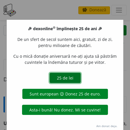
Donează
savings
®
®
🎉 dexonline
împlinește 25 de ani 🎉
caută
clear
search
De un sfert de secol suntem aici, gratuit, zi de zi,
opțiuni
pentru milioane de căutări.
Cu o mică donație aniversară ne-ați ajuta să păstrăm
cuvintele la îndemâna tuturor și pe viitor.
pronunție
(9)
volume_up
definiții (1)
Definiția cu ID-ul 1048900:
Sinonime
UMIL
I
vb.
1.
a se înjosi, a se ploconi, (
înv.
) a se micșora,
Am donat deja.