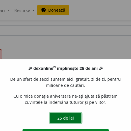
Donează
savings
ari
Resurse
®
🎉 dexonline
împlinește 25 de ani 🎉
De un sfert de secol suntem aici, gratuit, zi de zi, pentru
milioane de căutări.
Cu o mică donație aniversară ne-ați ajuta să păstrăm
cuvintele la îndemâna tuturor și pe viitor.
9 /
V:
hu~
/
Pl
: ? /
E:
ger
Humor,
fr
humour
]
1
Înclinație sp
stare prin vorbe sau prin scris a acestei înclinații.
3
(
Pex
)
 anumită situație) A nu înțelege de glumă.
5
(
Îe
)
A avea simț