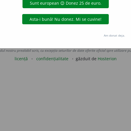
blinierea incompatibilității și absurdității laturilor unor situ
aurb.
acțiuni
Am donat deja.
Copyright © 2004-2026 dexonline (https://dexonline.ro)
area datelor de pe acest site, inclusiv prin orice metode de extragere automată (web s
dul nostru prealabil scris, cu excepția seturilor de date oferite oficial spre utilizare pub
licență
confidențialitate
găzduit de
Hosterion