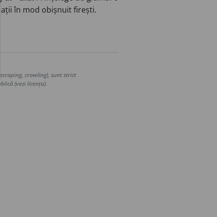
ații în mod obișnuit firești.
craping, crawling), sunt strict
lică (vezi licența).