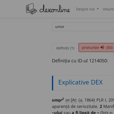
Despre noi
Volunt
®
pronunție
(50)
volume_up
definiții (1)
Definiția cu ID-ul 1214050:
Explicative DEX
2
um
o
r
sn
[
At:
(
a.
1864) PLR I, 20
aparență de seriozitate.
2
Manife
~ului
sau
a fi lipsit de ~
(într-o