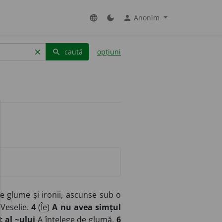
Anonim
language
dark_mode
person
caută
opțiuni
clear
search
re glume și ironii, ascunse sub o
 Veselie.
4
(
Îe
)
A nu avea simțul
 al ~ului
A înțelege de glumă.
6