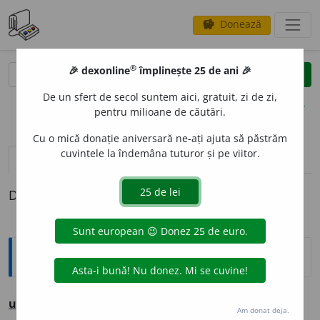
Donează
savings
®
®
🎉 dexonline
împlinește 25 de ani 🎉
caută
clear
search
De un sfert de secol suntem aici, gratuit, zi de zi,
opțiuni
pentru milioane de căutări.
Cu o mică donație aniversară ne-ați ajuta să păstrăm
cuvintele la îndemâna tuturor și pe viitor.
pronunție
(50)
volume_up
definiții (1)
Definiția cu ID-ul 1267886:
Ortografice DOOM
1
u
nde
adv.
(
Du-te ~ ai treabă.
)
Am donat deja.