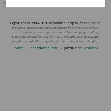
sursa:
DOOM 3 (2021)
adăugată de
Rodica_rk
acțiuni
Copyright © 2004-2026 dexonline (https://dexonline.ro)
Preluarea, stocarea sau utilizarea datelor de pe acest site, inclusiv
prin orice metode de extragere automată (web scraping, crawling),
sunt strict interzise fără acordul nostru prealabil scris, cu excepția
seturilor de date oferite oficial spre utilizare publică (vezi licența).
licență
confidențialitate
găzduit de
Hosterion