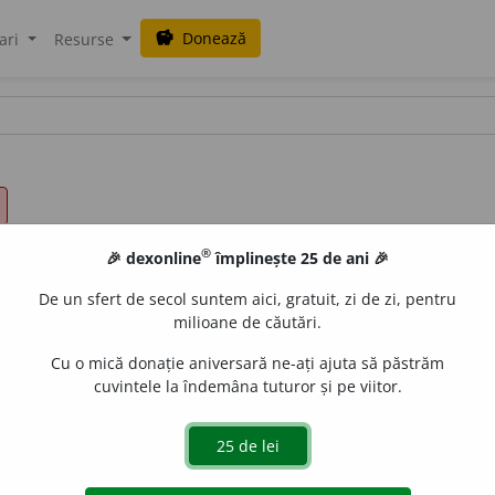
Donează
savings
ari
Resurse
®
🎉 dexonline
împlinește 25 de ani 🎉
De un sfert de secol suntem aici, gratuit, zi de zi, pentru
milioane de căutări.
Cu o mică donație aniversară ne-ați ajuta să păstrăm
cuvintele la îndemâna tuturor și pe viitor.
u
nice
e
Rodica_rk
acțiuni