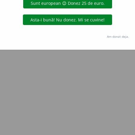
Copyright © 2004-2026 dexonline (https://dexonline.ro)
area datelor de pe acest site, inclusiv prin orice metode de extragere automată (web s
dul nostru prealabil scris, cu excepția seturilor de date oferite oficial spre utilizare pub
Am donat deja.
licență
confidențialitate
găzduit de
Hosterion