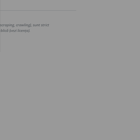
craping, crawling), sunt strict
lică (vezi licența).