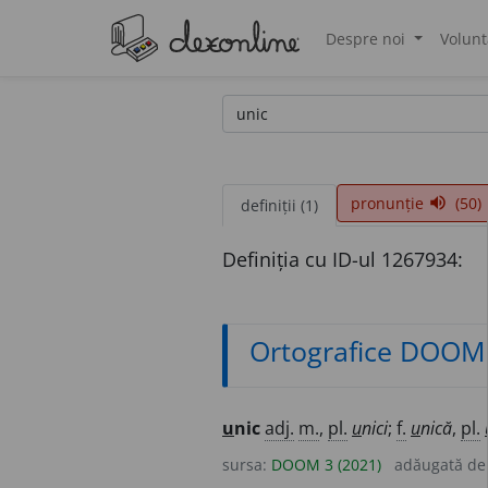
Despre noi
Volunt
®
pronunție
(50)
volume_up
definiții (1)
Definiția cu ID-ul 1267934:
Ortografice DOOM
u
nic
adj.
m.
,
pl.
u
nici
;
f.
u
nică
,
pl.
sursa:
DOOM 3 (2021)
adăugată d