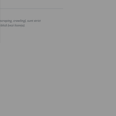
craping, crawling), sunt strict
lică (vezi licența).