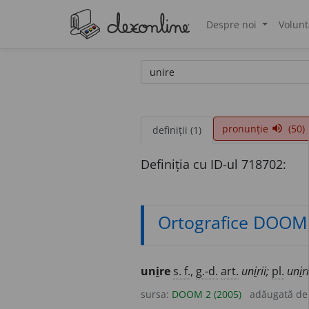
Despre noi
Volunt
®
pronunție
(50)
volume_up
definiții (1)
Definiția cu ID-ul 718702:
Ortografice DOOM
un
i
re
s. f.
,
g.-d.
art.
un
i
rii;
pl.
un
i
ri
sursa:
DOOM 2 (2005)
adăugată d