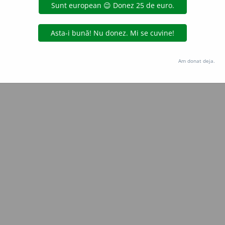
Copyright © 2004-2026 dexonline (https://dexonline.ro)
area datelor de pe acest site, inclusiv prin orice metode de extragere automată (web s
dul nostru prealabil scris, cu excepția seturilor de date oferite oficial spre utilizare pub
Am donat deja.
licență
confidențialitate
găzduit de
Hosterion