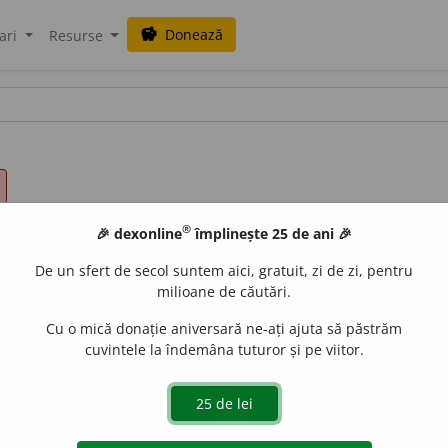
Donează
savings
ari
Resurse
®
🎉 dexonline
împlinește 25 de ani 🎉
De un sfert de secol suntem aici, gratuit, zi de zi, pentru
milioane de căutări.
Cu o mică donație aniversară ne-ați ajuta să păstrăm
cuvintele la îndemâna tuturor și pe viitor.
e
raduborza
acțiuni