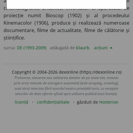
american. Unul dintre pionierii industriei
cinematografice britanice. Inventator al aparatului de
proiecție numit Bioscop (1902) și al procedeului
Kinemacolor (1906), produce și realizează numeroase
documentare, filme de actualitate, filme de călătorie și
științifice.
sursa:
DE (1993-2009)
adăugată de
blaurb.
acțiuni
Copyright © 2004-2026 dexonline (https://dexonline.ro)
Preluarea, stocarea sau utilizarea datelor de pe acest site, inclusiv
prin orice metode de extragere automată (web scraping, crawling),
sunt strict interzise fără acordul nostru prealabil scris, cu excepția
seturilor de date oferite oficial spre utilizare publică (vezi licența).
licență
confidențialitate
găzduit de
Hosterion