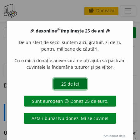
Donează
savings
®
®
🎉 dexonline
împlinește 25 de ani 🎉
caută
clear
search
De un sfert de secol suntem aici, gratuit, zi de zi,
opțiuni
pentru milioane de căutări.
Cu o mică donație aniversară ne-ați ajuta să păstrăm
cuvintele la îndemâna tuturor și pe viitor.
pronunție
(50)
volume_up
definiții (1)
Definiția cu ID-ul 572689:
Enciclopedice
URBAN, Charles
(1867-1942), producător și inventator
Am donat deja.