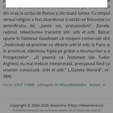
pontificală, care însoțește rugăciunea papei, în anumite
zile de sărbătoare, cînd binecuvîntează pe credincioșii
din oraș (e vorba de Roma) și din toată lumea. Cu timpul
sensul religios a fost abandonat și astăzi se folosește cu
semnificația de: „peste tot, pretutindeni”. Ziarele,
radioul, televiziunea transmit știri
urbi et orbi
. Balzac
spune în
Faimosul Gaudissart
că voiajorii comerciali sînt
„însărcinați să prezinte cu dibăcie
urbi et orbi
, la Paris și
în provincie, slăninuța friptă pe grătar a Anunțurilor și a
Prospectelor”. „O poemă ca
Testament
(de Tudor
Arghezi) nu mai trebuie interpretată, presupusă fiind ca
unanim cunoscută.
Urbi et orbi
.” („Gazeta literară”, nr.
584).
sursa:
CECC (1968)
adăugată de
Anca Alexandru
acțiuni
Copyright © 2004-2026 dexonline (https://dexonline.ro)
Preluarea, stocarea sau utilizarea datelor de pe acest site, inclusiv