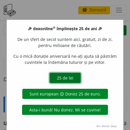
Donează
savings
®
®
🎉 dexonline
împlinește 25 de ani 🎉
caută
clear
search
De un sfert de secol suntem aici, gratuit, zi de zi,
opțiuni
pentru milioane de căutări.
Cu o mică donație aniversară ne-ați ajuta să păstrăm
cuvintele la îndemâna tuturor și pe viitor.
definiții (1)
Definiția cu ID-ul 1331549:
Expresii și citate
Urbi et orbi
(lat. „În oraș și în lume”) – formulă
Am donat deja.