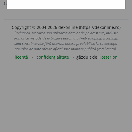
sursa:
Sinonime (2002)
adăugată de
siveco
acțiuni
Copyright © 2004-2026 dexonline (https://dexonline.ro)
Preluarea, stocarea sau utilizarea datelor de pe acest site, inclusiv
prin orice metode de extragere automată (web scraping, crawling),
sunt strict interzise fără acordul nostru prealabil scris, cu excepția
seturilor de date oferite oficial spre utilizare publică (vezi licența).
licență
confidențialitate
găzduit de
Hosterion