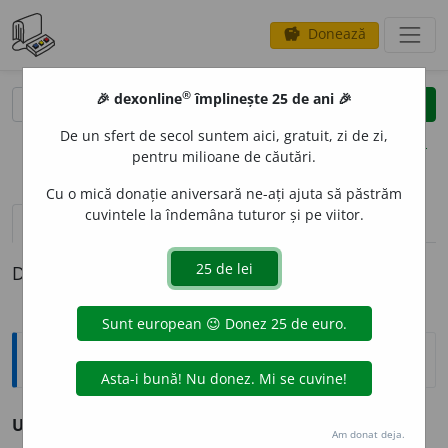
Donează
savings
®
®
🎉 dexonline
împlinește 25 de ani 🎉
caută
clear
search
De un sfert de secol suntem aici, gratuit, zi de zi,
opțiuni
pentru milioane de căutări.
Cu o mică donație aniversară ne-ați ajuta să păstrăm
cuvintele la îndemâna tuturor și pe viitor.
pronunție
(50)
volume_up
definiții (1)
Definiția cu ID-ul 216936:
Sinonime
URC
A
T
adj. v.
majorat.
Am donat deja.