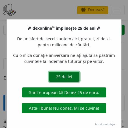
Donează
savings
®
®
🎉 dexonline
împlinește 25 de ani 🎉
caută
clear
search
De un sfert de secol suntem aici, gratuit, zi de zi,
opțiuni
pentru milioane de căutări.
Cu o mică donație aniversară ne-ați ajuta să păstrăm
cuvintele la îndemâna tuturor și pe viitor.
pronunție
(1)
volume_up
definiții (1)
Definiția cu ID-ul 1049165:
Sinonime
urgis
i
vb.
v.
ALUNGA. DUȘMĂNI. EXILA. GONI. IZGONI.
Am donat deja.