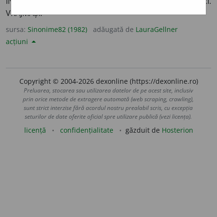
ÎNFURIA. MÎNIA. OSTRACIZA. PROSCRIE. SURGHIUNI. URÎ.
VRĂJMĂȘI.
sursa:
Sinonime82 (1982)
adăugată de
LauraGellner
acțiuni
Copyright © 2004-2026 dexonline (https://dexonline.ro)
Preluarea, stocarea sau utilizarea datelor de pe acest site, inclusiv
prin orice metode de extragere automată (web scraping, crawling),
sunt strict interzise fără acordul nostru prealabil scris, cu excepția
seturilor de date oferite oficial spre utilizare publică (vezi licența).
licență
confidențialitate
găzduit de
Hosterion