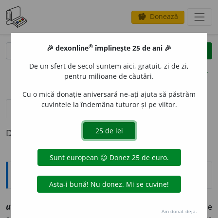
Donează
savings
®
®
🎉 dexonline
împlinește 25 de ani 🎉
caută
clear
search
De un sfert de secol suntem aici, gratuit, zi de zi,
opțiuni
pentru milioane de căutări.
Cu o mică donație aniversară ne-ați ajuta să păstrăm
cuvintele la îndemâna tuturor și pe viitor.
definiții (1)
Definiția cu ID-ul 1216408:
Explicative DEX
url
a
re
sf
[
At:
DRLU /
Pl
:
~l
ă
ri
/
E:
urla
]
1
(
D.
unele
Am donat deja.