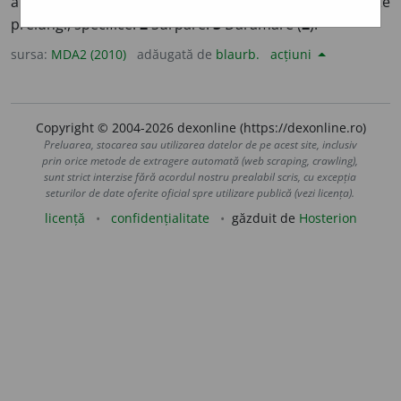
animale, mai ales
d.
câini și lupi) Scoatere de sunete
prelungi, specifice.
2
Surpare.
3
Dărâmare (
2
).
sursa:
MDA2 (2010)
adăugată de
blaurb.
acțiuni
Copyright © 2004-2026 dexonline (https://dexonline.ro)
Preluarea, stocarea sau utilizarea datelor de pe acest site, inclusiv
prin orice metode de extragere automată (web scraping, crawling),
sunt strict interzise fără acordul nostru prealabil scris, cu excepția
seturilor de date oferite oficial spre utilizare publică (vezi licența).
licență
confidențialitate
găzduit de
Hosterion