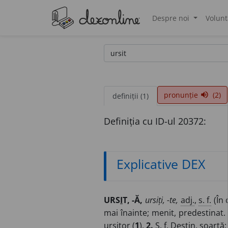
Despre noi
Volunt
®
pronunție
(2)
volume_up
definiții (1)
Definiția cu ID-ul 20372:
Explicative DEX
URS
I
T, -Ă,
ursiți, -te,
adj.
,
s. f.
(În 
mai înainte; menit, predestinat.
ursitor (
1
).
2.
S. f.
Destin, soartă; 