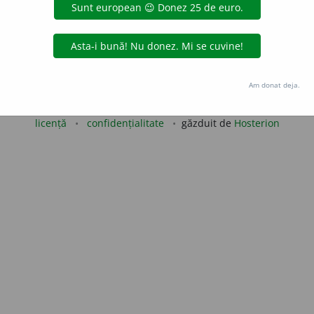
valeriu
acțiuni
Copyright © 2004-2026 dexonline (https://dexonline.ro)
Am donat deja.
area datelor de pe acest site, inclusiv prin orice metode de extragere automată (web s
dul nostru prealabil scris, cu excepția seturilor de date oferite oficial spre utilizare pub
licență
confidențialitate
găzduit de
Hosterion