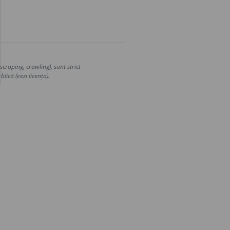
craping, crawling), sunt strict
lică (vezi licența).