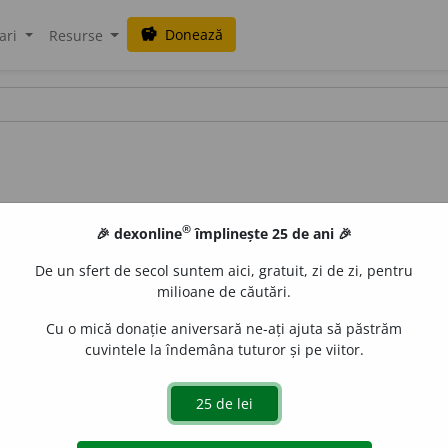
Donează
savings
ari
Resurse
®
🎉 dexonline
împlinește 25 de ani 🎉
De un sfert de secol suntem aici, gratuit, zi de zi, pentru
milioane de căutări.
Cu o mică donație aniversară ne-ați ajuta să păstrăm
cuvintele la îndemâna tuturor și pe viitor.
credințele și basmele populare)
1.
Adj.
(Despre viața, soarta 
 ♦ (Substantivat) Persoană considerată ca fiind predestinată
fatalitate.
3.
S. f.
Ursitoare,
v.
ursitor
(
2
). –
V.
ursi.