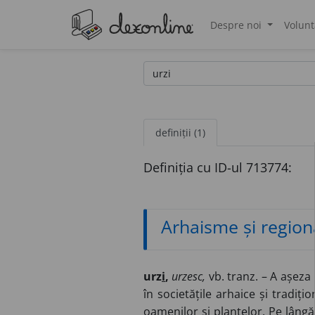
Despre noi
Volunt
®
definiții (1)
Definiția cu ID-ul 713774:
Arhaisme și region
urz
i
,
urzesc,
vb. tranz. – A așeza u
în societățile arhaice și tradiți
oamenilor și plantelor. Pe lângă 