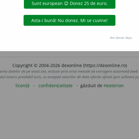
olică, bazată pe analogia cu nașterea, procreația, zămisli
începe, a inaugura> (cf. lat. ordior, exordium, primordia, r
relor urzelii pentru a începe o nouă țesătură” (Evseev 2001:
riu), cf. it. ordire.
Am donat deja.
aduborza
acțiuni
Copyright © 2004-2026 dexonline (https://dexonline.ro)
area datelor de pe acest site, inclusiv prin orice metode de extragere automată (web s
dul nostru prealabil scris, cu excepția seturilor de date oferite oficial spre utilizare pub
licență
confidențialitate
găzduit de
Hosterion