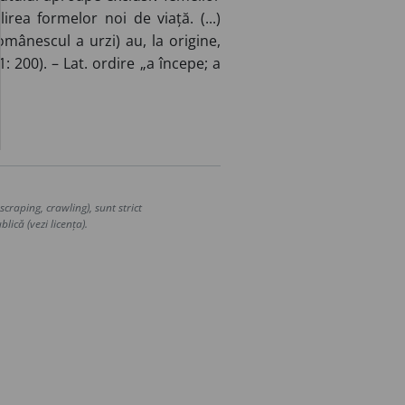
rea formelor noi de viață. (...)
omânescul a urzi) au, la origine,
 200). – Lat. ordire „a începe; a
craping, crawling), sunt strict
lică (vezi licența).