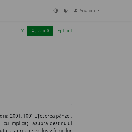
Anonim
language
dark_mode
person
caută
opțiuni
clear
search
emoria 2001, 100). „Țeserea pânzei,
și cu implicații asupra destinului
esutului aproape exclusiv femeilor