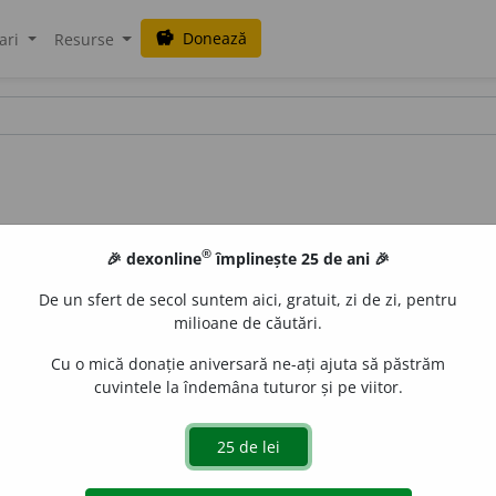
Donează
savings
ari
Resurse
®
🎉 dexonline
împlinește 25 de ani 🎉
De un sfert de secol suntem aici, gratuit, zi de zi, pentru
milioane de căutări.
alisme
Cu o mică donație aniversară ne-ați ajuta să păstrăm
cuvintele la îndemâna tuturor și pe viitor.
rzeala: „D-ai ști țese și urzî / Cum te știi la joc suci...” (M
onale e o îndeletnicire rituală cu semnificații cosmogonice 
motivații de ordin social, încredințarea artei torsului și ț