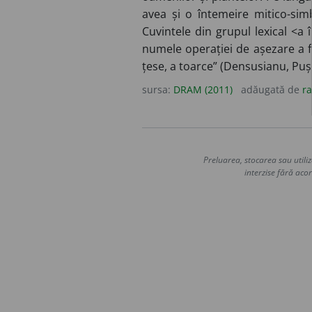
avea și o întemeire mitico-simb
Cuvintele din grupul lexical <a 
numele operației de așezare a fi
țese, a toarce” (Densusianu, Pușca
sursa:
DRAM (2011)
adăugată de
r
Preluarea, stocarea sau utiliz
interzise fără acor