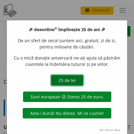
Donează
savings
®
®
🎉 dexonline
împlinește 25 de ani 🎉
caută
clear
search
De un sfert de secol suntem aici, gratuit, zi de zi,
opțiuni
pentru milioane de căutări.
Cu o mică donație aniversară ne-ați ajuta să păstrăm
cuvintele la îndemâna tuturor și pe viitor.
definiții (1)
Definiția cu ID-ul 568158:
Enciclopedice
UTILE DULCI
v.
OMNE TULIT PUNCTUM, QUI MISCUIT
Am donat deja.