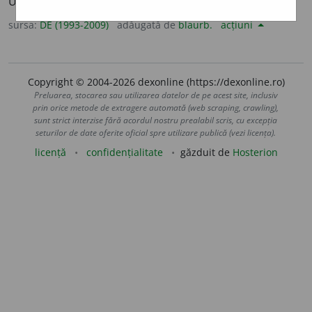
UTILE DULCI
sursa:
DE (1993-2009)
adăugată de
blaurb.
acțiuni
Copyright © 2004-2026 dexonline (https://dexonline.ro)
Preluarea, stocarea sau utilizarea datelor de pe acest site, inclusiv
prin orice metode de extragere automată (web scraping, crawling),
sunt strict interzise fără acordul nostru prealabil scris, cu excepția
seturilor de date oferite oficial spre utilizare publică (vezi licența).
licență
confidențialitate
găzduit de
Hosterion