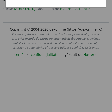
~ue
/
E:
lat
vacuus
,
-a
,
-um
] (
Ltî
) Vid (
4
).
sursa:
MDA2 (2010)
adăugată de
blaurb.
acțiuni
Copyright © 2004-2026 dexonline (https://dexonline.ro)
Preluarea, stocarea sau utilizarea datelor de pe acest site, inclusiv
prin orice metode de extragere automată (web scraping, crawling),
sunt strict interzise fără acordul nostru prealabil scris, cu excepția
seturilor de date oferite oficial spre utilizare publică (vezi licența).
licență
confidențialitate
găzduit de
Hosterion