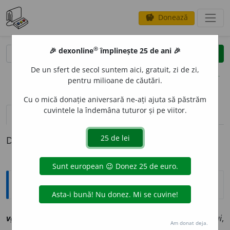
Donează
savings
®
®
🎉 dexonline
împlinește 25 de ani 🎉
caută
clear
search
De un sfert de secol suntem aici, gratuit, zi de zi,
opțiuni
pentru milioane de căutări.
Cu o mică donație aniversară ne-ați ajuta să păstrăm
cuvintele la îndemâna tuturor și pe viitor.
definiții (1)
Definiția cu ID-ul 1218102:
Explicative DEX
v
a
cuu
,
~uă
a
[
At:
PROT. – POP., N.
D.
/
P:
~cu-u
/
Pl
:
~ui
,
Am donat deja.