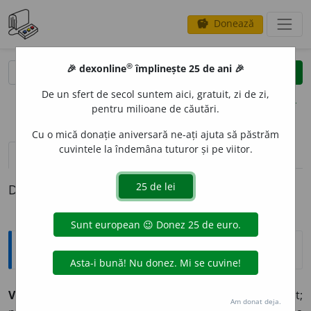
Donează
savings
®
®
🎉 dexonline
împlinește 25 de ani 🎉
caută
clear
search
De un sfert de secol suntem aici, gratuit, zi de zi,
opțiuni
pentru milioane de căutări.
Cu o mică donație aniversară ne-ați ajuta să păstrăm
cuvintele la îndemâna tuturor și pe viitor.
pronunție
(50)
volume_up
definiții (1)
Definiția cu ID-ul 496407:
Explicative DEX
VAG, -Ă
adj.
1. (și
adv.
) care nu este bine lămurit;
Am donat deja.