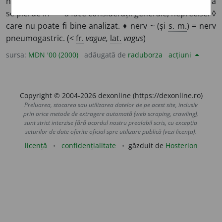
nedefinit, nedeterminat; confuz. 2. nesigur, neprecis. ♦ a
se pierde în ~ = a face considerații generale, neprecise. ◊
care nu poate fi bine analizat. ♦ nerv ~ (și
s. m.
) = nerv
pneumogastric. (<
fr.
vague,
lat.
vagus
)
sursa:
MDN '00 (2000)
adăugată de
raduborza
acțiuni
Copyright © 2004-2026 dexonline (https://dexonline.ro)
Preluarea, stocarea sau utilizarea datelor de pe acest site, inclusiv
prin orice metode de extragere automată (web scraping, crawling),
sunt strict interzise fără acordul nostru prealabil scris, cu excepția
seturilor de date oferite oficial spre utilizare publică (vezi licența).
licență
confidențialitate
găzduit de
Hosterion