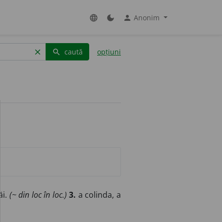
Anonim
language
dark_mode
person
caută
opțiuni
clear
search
ăi.
(~ din loc în loc.)
3.
a colinda, a