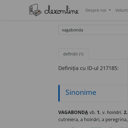
Despre noi
Volunt
®
definiții (1)
Definiția cu ID-ul 217185:
Sinonime
VAGABOND
A
vb.
1.
v.
hoinări.
2.
cutreiera, a hoinări, a peregrina, 