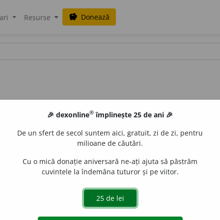
Donează
savings
ari
Resurse
®
🎉 dexonline
împlinește 25 de ani 🎉
De un sfert de secol suntem aici, gratuit, zi de zi, pentru
milioane de căutări.
Cu o mică donație aniversară ne-ați ajuta să păstrăm
cuvintele la îndemâna tuturor și pe viitor.
a hoinări, a pribegi, a rătăci, (prin Mold.) a bădădăi, a horh
a rătăci, a umbla, (livr.) a flana.
(Pe unde n-a ~?)