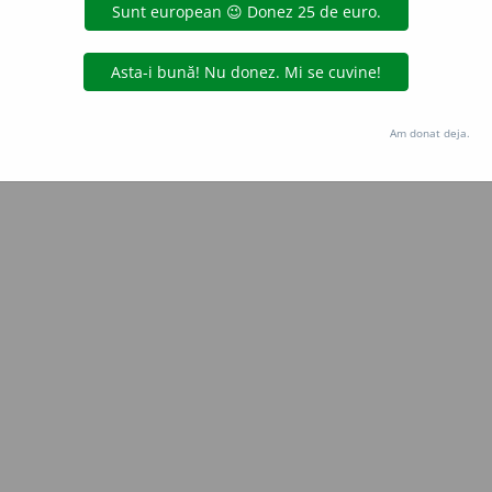
e
siveco
acțiuni
Copyright © 2004-2026 dexonline (https://dexonline.ro)
area datelor de pe acest site, inclusiv prin orice metode de extragere automată (web s
Am donat deja.
dul nostru prealabil scris, cu excepția seturilor de date oferite oficial spre utilizare pub
licență
confidențialitate
găzduit de
Hosterion