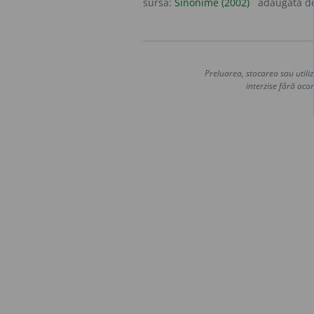
sursa:
Sinonime (2002)
adăugată d
Preluarea, stocarea sau utiliz
interzise fără acor