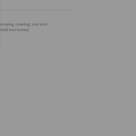
craping, crawling), sunt strict
lică (vezi licența).