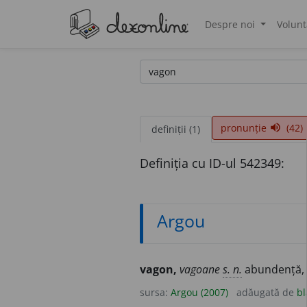
Despre noi
Volunt
®
pronunție
(42)
volume_up
definiții (1)
Definiția cu ID-ul 542349:
Argou
vagon,
vagoane
s. n.
abundență, b
sursa:
Argou (2007)
adăugată de
bl