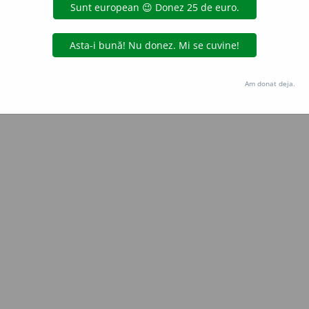
Copyright © 2004-2026 dexonline (https://dexonline.ro)
area datelor de pe acest site, inclusiv prin orice metode de extragere automată (web s
dul nostru prealabil scris, cu excepția seturilor de date oferite oficial spre utilizare pub
Am donat deja.
licență
confidențialitate
găzduit de
Hosterion