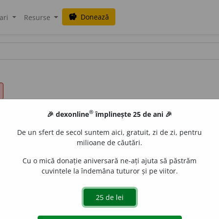
Donează
savings
ari
Resurse
®
🎉 dexonline
împlinește 25 de ani 🎉
De un sfert de secol suntem aici, gratuit, zi de zi, pentru
milioane de căutări.
Cu o mică donație aniversară ne-ați ajuta să păstrăm
cuvintele la îndemâna tuturor și pe viitor.
elșug, cantitate mare.
aurb.
acțiuni