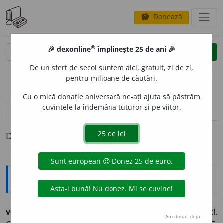
Donează
savings
®
®
🎉 dexonline
împlinește 25 de ani 🎉
caută
clear
search
De un sfert de secol suntem aici, gratuit, zi de zi,
opțiuni
pentru milioane de căutări.
Cu o mică donație aniversară ne-ați ajuta să păstrăm
cuvintele la îndemâna tuturor și pe viitor.
pronunție
(50)
volume_up
definiții (1)
Definiția cu ID-ul 1050198:
Sinonime
ven
i
vb.
v.
ANGAJA. BĂGA. CADRA. CĂDEA. CÎNTĂRI.
Am donat deja.