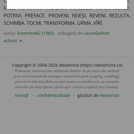
CONVENI. CORESPUNDE. COSTA. CUVENI. DECURGE.
FACE. FI. INTRA. ÎNCADRA. ÎNȚELEGE. ÎNVOI. MERGE.
POTRIVI. PREFACE. PROVENI. REIEȘI. REVENI. REZULTA.
SCHIMBA. TOCMI. TRANSFORMA. URMA. VÎRÎ.
sursa:
Sinonime82 (1982)
adăugată de
LauraGellner
acțiuni
Copyright © 2004-2026 dexonline (https://dexonline.ro)
Preluarea, stocarea sau utilizarea datelor de pe acest site, inclusiv
prin orice metode de extragere automată (web scraping, crawling),
sunt strict interzise fără acordul nostru prealabil scris, cu excepția
seturilor de date oferite oficial spre utilizare publică (vezi licența).
licență
confidențialitate
găzduit de
Hosterion