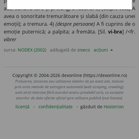
produce vibrații; a fi în vibrație. 2)
(despre sunete)
A se
auzi sunând tare și prelung; a răsuna. 3)
(despre voce)
A
avea o sonoritate tremurătoare și slabă (din cauza unei
emoții); a tremura. 4)
(despre persoane)
A fi cuprins de o
emoție puternică; a palpita; a fremăta. [Sil.
vi-bra
] /<fr.
vibrer
sursa:
NODEX (2002)
adăugată de
siveco
acțiuni
Copyright © 2004-2026 dexonline (https://dexonline.ro)
Preluarea, stocarea sau utilizarea datelor de pe acest site, inclusiv
prin orice metode de extragere automată (web scraping, crawling),
sunt strict interzise fără acordul nostru prealabil scris, cu excepția
seturilor de date oferite oficial spre utilizare publică (vezi licența).
licență
confidențialitate
găzduit de
Hosterion