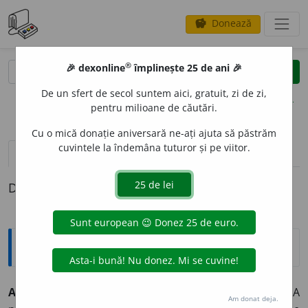
Donează
savings
®
®
🎉 dexonline
împlinește 25 de ani 🎉
caută
clear
search
De un sfert de secol suntem aici, gratuit, zi de zi,
opțiuni
pentru milioane de căutări.
Cu o mică donație aniversară ne-ați ajuta să păstrăm
cuvintele la îndemâna tuturor și pe viitor.
pronunție
(6)
volume_up
definiții (1)
Definiția cu ID-ul 359189:
Explicative DEX
A VIBR
A
~
e
z
intranz.
1)
(despre corpuri sau medii)
A
Am donat deja.