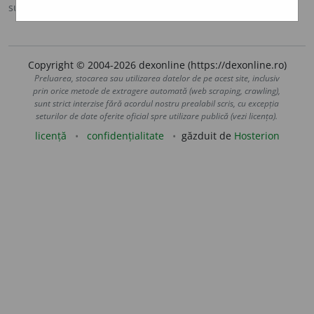
sursa:
DOOM 2 (2005)
adăugată de
raduborza
acțiuni
Copyright © 2004-2026 dexonline (https://dexonline.ro)
Preluarea, stocarea sau utilizarea datelor de pe acest site, inclusiv
prin orice metode de extragere automată (web scraping, crawling),
sunt strict interzise fără acordul nostru prealabil scris, cu excepția
seturilor de date oferite oficial spre utilizare publică (vezi licența).
licență
confidențialitate
găzduit de
Hosterion