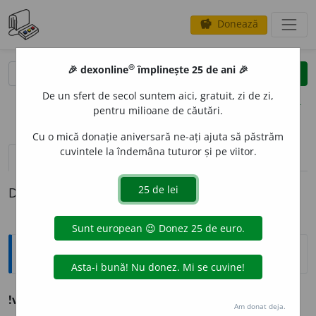
Donează
savings
®
®
🎉 dexonline
împlinește 25 de ani 🎉
caută
clear
search
De un sfert de secol suntem aici, gratuit, zi de zi,
opțiuni
pentru milioane de căutări.
Cu o mică donație aniversară ne-ați ajuta să păstrăm
cuvintele la îndemâna tuturor și pe viitor.
pronunție
(50)
volume_up
definiții (1)
Definiția cu ID-ul 584857:
Ortografice DOOM
1
!viu
adj.
m.
,
pl.
vii,
art.
v
i
ii
(vi-ii);
f.
v
i
e,
pl.
vii
Am donat deja.