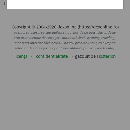
sursa:
IVO-III (1941)
adăugată de
Ladislau Strifler
acțiuni
Copyright © 2004-2026 dexonline (https://dexonline.ro)
Preluarea, stocarea sau utilizarea datelor de pe acest site, inclusiv
prin orice metode de extragere automată (web scraping, crawling),
sunt strict interzise fără acordul nostru prealabil scris, cu excepția
seturilor de date oferite oficial spre utilizare publică (vezi licența).
licență
confidențialitate
găzduit de
Hosterion