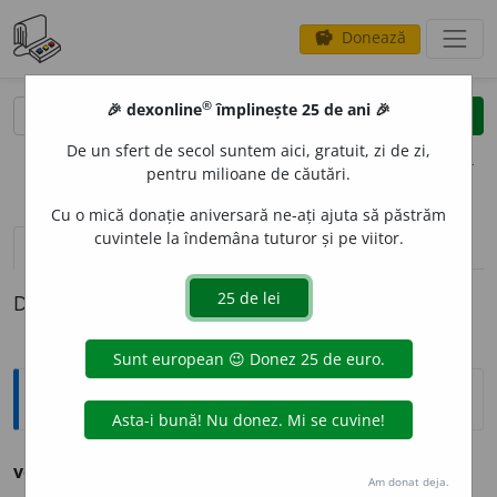
Donează
savings
®
®
🎉 dexonline
împlinește 25 de ani 🎉
caută
clear
search
De un sfert de secol suntem aici, gratuit, zi de zi,
opțiuni
pentru milioane de căutări.
Cu o mică donație aniversară ne-ați ajuta să păstrăm
cuvintele la îndemâna tuturor și pe viitor.
definiții (1)
Definiția cu ID-ul 1165326:
Ortografice DOOM
voiajez
, -jează 3, -jeze 3
conj.
, -jam 1
imp.
Am donat deja.