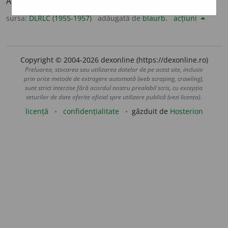
A se învolbura. – Variantă:
bulbur
a
vb.
I.
sursa:
DLRLC (1955-1957)
adăugată de
blaurb.
acțiuni
Copyright © 2004-2026 dexonline (https://dexonline.ro)
Preluarea, stocarea sau utilizarea datelor de pe acest site, inclusiv
prin orice metode de extragere automată (web scraping, crawling),
sunt strict interzise fără acordul nostru prealabil scris, cu excepția
seturilor de date oferite oficial spre utilizare publică (vezi licența).
licență
confidențialitate
găzduit de
Hosterion