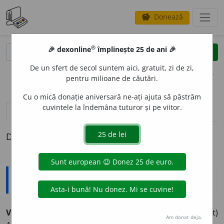
Donează
savings
®
®
🎉 dexonline
împlinește 25 de ani 🎉
caută
clear
search
De un sfert de secol suntem aici, gratuit, zi de zi,
opțiuni
pentru milioane de căutări.
Cu o mică donație aniversară ne-ați ajuta să păstrăm
cuvintele la îndemâna tuturor și pe viitor.
definiții (1)
Definiția cu ID-ul 943273:
Explicative DEX
VOLBUR
A
,
pers.
v
o
lbură,
vb.
I.
Refl.
(Despre apă, vînt)
Am donat deja.